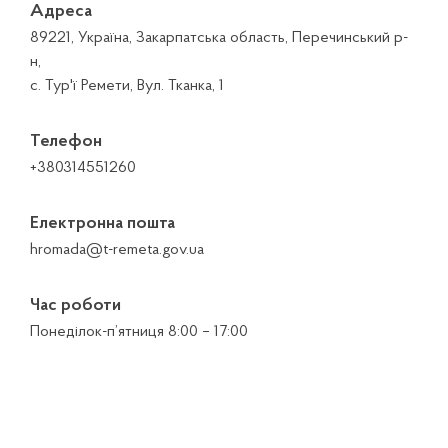
Адреса
89221, Україна, Закарпатська область, Перечинський р-
н,
с. Тур'ї Ремети, Вул. Тканка, 1
Телефон
+380314551260
Електронна пошта
hromada@t-remeta.gov.ua
Час роботи
Понеділок-п’ятниця 8:00 – 17:00