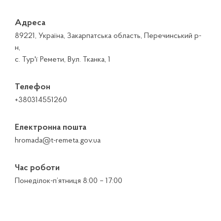
Адреса
89221, Україна, Закарпатська область, Перечинський р-
н,
с. Тур'ї Ремети, Вул. Тканка, 1
Телефон
+380314551260
Електронна пошта
hromada@t-remeta.gov.ua
Час роботи
Понеділок-п’ятниця 8:00 – 17:00