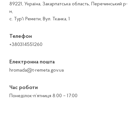
89221, Україна, Закарпатська область, Перечинський р-
н,
с. Тур'ї Ремети, Вул. Тканка, 1
Телефон
+380314551260
Електронна пошта
hromada@t-remeta.gov.ua
Час роботи
Понеділок-п’ятниця 8:00 – 17:00