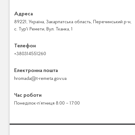
Адреса
89221, Україна, Закарпатська область, Перечинський р-н,
с. Тур'ї Ремети, Вул. Тканка, 1
Телефон
+380314551260
Електронна пошта
hromada@t-remeta.gov.ua
Час роботи
Понеділок-п’ятниця 8:00 – 17:00