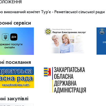
ОЛОЖЕННЯ
ро виконавчий комітет
Тур’є - Реметівської
сільської
ради
ронні сервіси
ні посилання
ні закупівлі