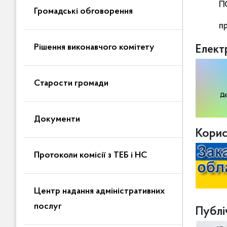
П
Громадські обговорення
п
Рішення виконавчого комітету
Елект
Старости громади
Документи
Корис
Протоколи комісії з ТЕБ і НС
Центр надання адміністративних
послуг
Публіч