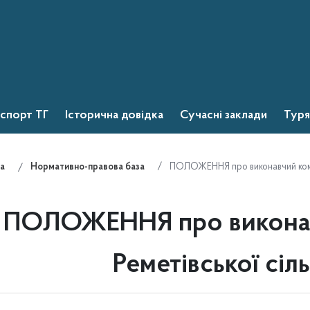
спорт ТГ
Історична довідка
Сучасні заклади
Туря
ПОЛОЖЕННЯ про виконавчий коміте
а
Нормативно-правова база
ПОЛОЖЕННЯ про виконавч
Реметівської сіл