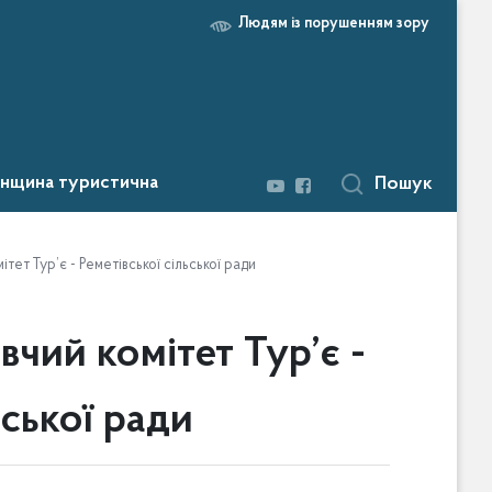
Людям із порушенням зору
нщина туристична
Пошук
т Тур’є - Реметівської сільської ради
ий комітет Тур’є -
ьської ради