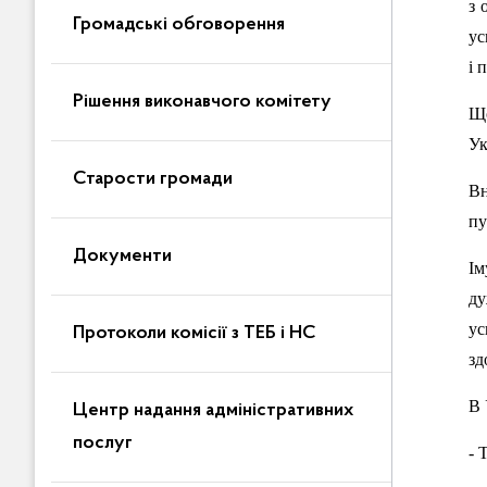
з 
Громадські обговорення
ус
і 
Рішення виконавчого комітету
Що
Ук
Старости громади
Вн
пу
Документи
Ім
ду
ус
Протоколи комісії з ТЕБ і НС
зд
В 
Центр надання адміністративних
послуг
- 