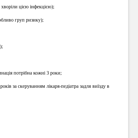
не хворіли цією інфекцією);
собливо груп ризику);
);
нація потрібна кожні 3 роки;
 років за скеруванням лікаря-педіатра задля виїзду в