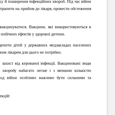
ку й поширення інфекційних хвороб. Під час війни
трапити на прийом до лікаря, провести обстеження
вакцинуватися. Вакцини, які використовуються в
 побічних ефектів у здорової дитини.
щепити дітей у державних медзакладах населених
вим лікарем для цього не потрібно.
й захист від керованої інфекції. Вакциновані люди
ь хворобу набагато легше і з меншою кількістю
ріод війни особливо важливо бути сильними та
екцій: