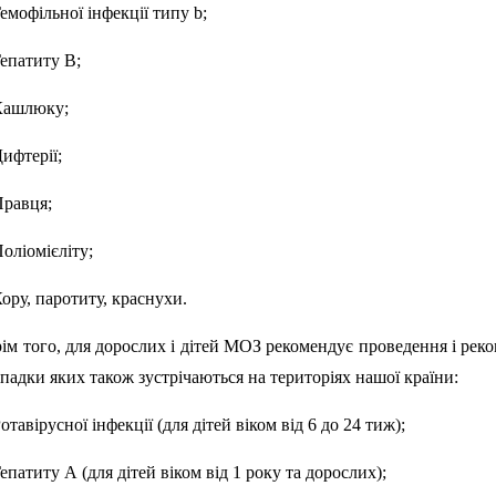
Гемофільної інфекції типу b;
Гепатиту В;
Кашлюку;
Дифтерії;
Правця;
Поліомієліту;
Кору, паротиту, краснухи.
ім того, для дорослих і дітей МОЗ рекомендує проведення і ре
падки яких також зустрічаються на територіях нашої країни:
Ротавірусної інфекції (для дітей віком від 6 до 24 тиж);
Гепатиту А (для дітей віком від 1 року та дорослих);