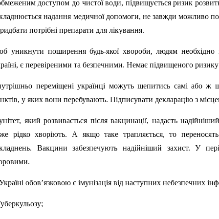
обмеженим доступом до чистої води, підвищується ризик розвит
кладнюється надання медичної допомоги, не завжди можливо по
придбати потрібні препарати для лікування.
б уникнути поширення будь-якої хвороби, людям необхідно 
раїні, є перевіреними та безпечними. Немає підвищеного ризику
утрішньо переміщені українці можуть щепитись самі або ж 
нктів, у яких вони перебувають. Підписувати декларацію з місце
унітет, який розвивається після вакцинації, надасть надійніши
же рідко хворіють. А якщо таке трапляється, то переносят
кладнень. Вакцини забезпечують надійніший захист. У пе
оровими.
Україні обов’язковою є імунізація від наступних небезпечних інф
Туберкульозу;