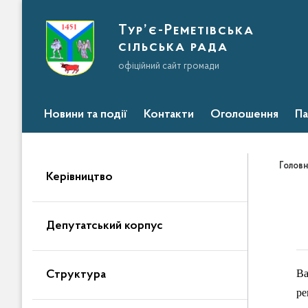
Тур’є-Реметівська
сільська рада
офіційний сайт громади
Новини та події
Контакти
Оголошення
Па
Головн
Керівництво
Депутатський корпус
В
Структура
ре