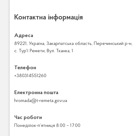
Контактна інформація
Адреса
89221, Україна, Закарпатська область, Перечинський р-н,
с. Тур'ї Ремети, Вул. Тканка, 1
Телефон
+380314551260
Електронна пошта
hromada@t-remeta.gov.ua
Час роботи
Понеділок-п’ятниця 8:00 – 17:00