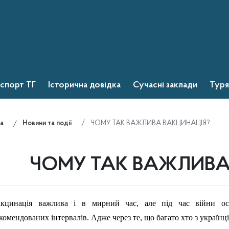
спорт ТГ
Історична довідка
Сучасні заклади
Туря
ЧОМУ ТАК ВАЖЛИВА ВАКЦИНАЦІЯ?
а
Новини та події
ЧОМУ ТАК ВАЖЛИВА
акцинація важлива і в мирний час, але під час війни о
комендованих інтервалів. Адже через те, що багато хто з україн