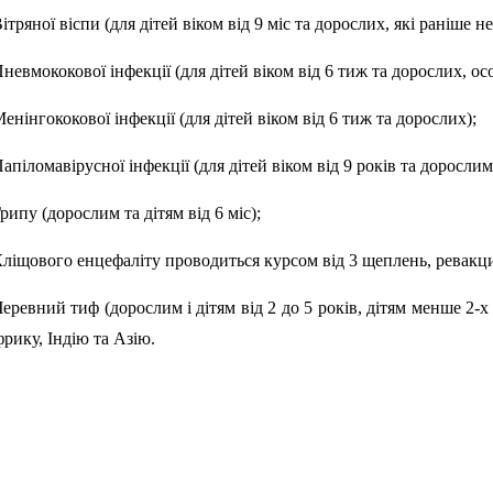
Вітряної віспи (для дітей віком від 9 міс та дорослих, які раніше 
Пневмококової інфекції (для дітей віком від 6 тиж та дорослих, о
Менінгококової інфекції (для дітей віком від 6 тиж та дорослих);
Папіломавірусної інфекції (для дітей віком від 9 років та дорослим
Грипу (дорослим та дітям від 6 міс);
Кліщового енцефаліту проводиться курсом від 3 щеплень, ревакци
Черевний тиф (дорослим і дітям від 2 до 5 років, дітям менше 2-х
рику, Індію та Азію.