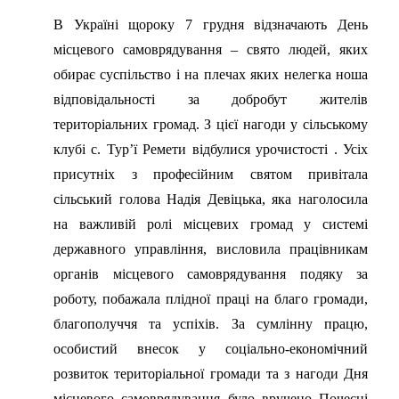
В Україні щороку 7 грудня відзначають День
місцевого самоврядування – свято людей, яких
обирає суспільство і на плечах яких нелегка ноша
відповідальності за добробут жителів
територіальних громад. З цієї нагоди у сільському
клубі с. Тур’ї Ремети відбулися урочистості . Усіх
присутніх з професійним святом привітала
сільський голова Надія Девіцька, яка наголосила
на важливій ролі місцевих громад у системі
державного управління, висловила працівникам
органів місцевого самоврядування подяку за
роботу, побажала плідної праці на благо громади,
благополуччя та успіхів. За сумлінну працю,
особистий внесок у соціально-економічний
розвиток територіальної громади та з нагоди Дня
місцевого самоврядування було вручено Почесні