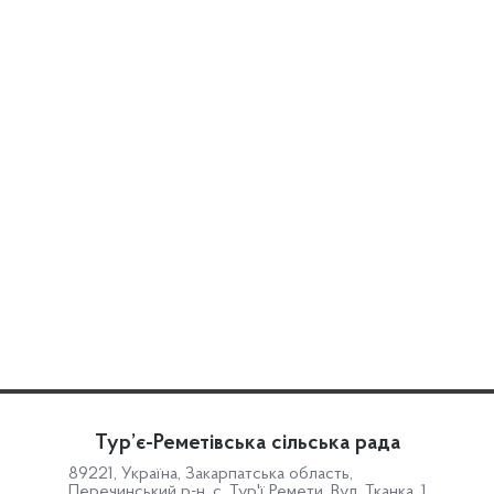
Тур’є-Реметівська сільська рада
89221, Україна, Закарпатська область,
Перечинський р-н, с. Тур'ї Ремети, Вул. Тканка, 1