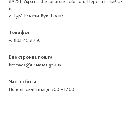
89221, Україна, Закарпатська область, Перечинський р-
н,
с. Тур'ї Ремети, Вул. Тканка, 1
Телефон
+380314551260
Електронна пошта
hromada@t-remeta.gov.ua
Час роботи
Понеділок-п’ятниця 8:00 – 17:00