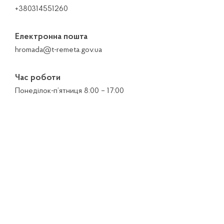
+380314551260
Електронна пошта
hromada@t-remeta.gov.ua
Час роботи
Понеділок-п’ятниця 8:00 – 17:00