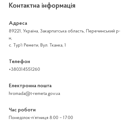
Контактна інформація
Адреса
89221, Україна, Закарпатська область, Перечинський р-
н,
с. Тур'ї Ремети, Вул. Тканка, 1
Телефон
+380314551260
Електронна пошта
hromada@t-remeta.gov.ua
Час роботи
Понеділок-п’ятниця 8:00 – 17:00