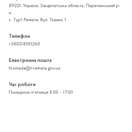
89221, Україна, Закарпатська область, Перечинський р-
н,
с. Тур'ї Ремети, Вул. Тканка, 1
Телефон
+380314551260
Електронна пошта
hromada@t-remeta.gov.ua
Час роботи
Понеділок-п’ятниця 8:00 – 17:00