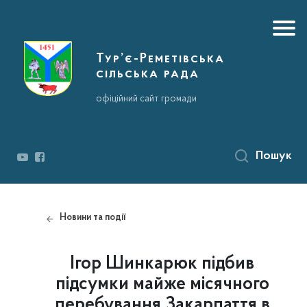
Тур’є-Реметівська
сільська рада
офіційний сайт громади
Пошук
Новини та події
Ігор Шинкарюк підбив
підсумки майже місячного
перебування Закарпаття в