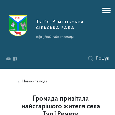
Тур’є-Реметівська
сільська рада
офіційний сайт громади
Пошук
Новини та події
Громада привітала
найстарішого жителя села
Тур’ї Ремети