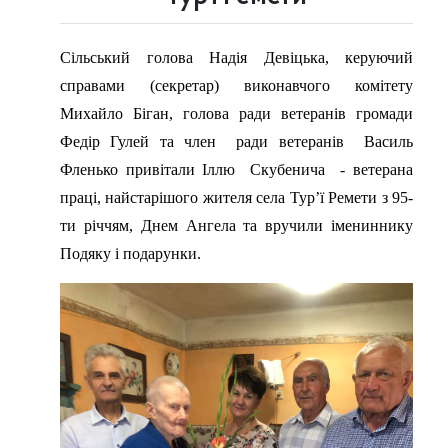
Сільський голова Надія Девіцька, керуючий
справами (секретар) виконавчого комітету
Михайло Біган, голова ради ветеранів громади
Федір Гулей та член ради ветеранів Василь
Фленько привітали Іллю Скубенича - ветерана
праці, найстарішого жителя села Тур’ї Ремети з 95-
ти річчям, Днем Ангела та вручили імениннику
Подяку і подарунки.