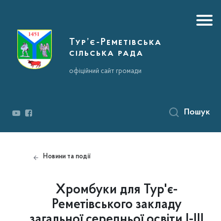
Тур’є-Реметівська
сільська рада
офіційний сайт громади
Пошук
Новини та події
Хромбуки для Тур'є-
Реметівського закладу
загальної середньої освіти І-ІІІ