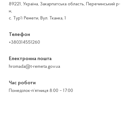
89221, Україна, Закарпатська область, Перечинський р-
н,
с. Тур'ї Ремети, Вул. Тканка, 1
Телефон
+380314551260
Електронна пошта
hromada@t-remeta.gov.ua
Час роботи
Понеділок-п’ятниця 8:00 – 17:00