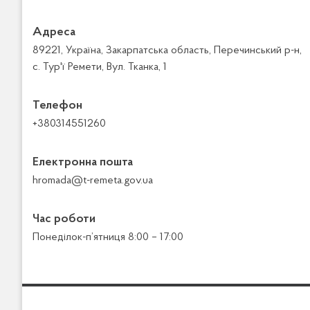
Адреса
89221, Україна, Закарпатська область, Перечинський р-н,
с. Тур'ї Ремети, Вул. Тканка, 1
Телефон
+380314551260
Електронна пошта
hromada@t-remeta.gov.ua
Час роботи
Понеділок-п’ятниця 8:00 – 17:00