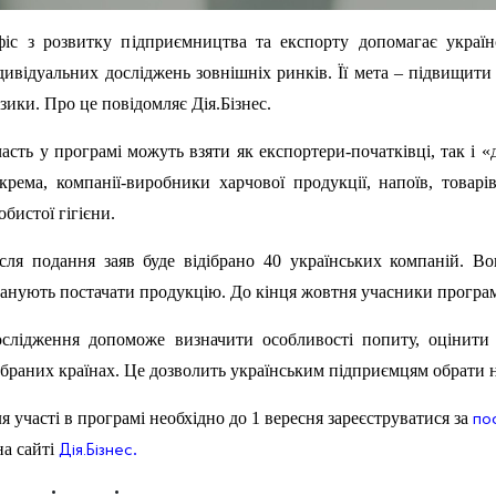
іс з розвитку підприємництва та експорту допомагає україн
дивідуальних досліджень зовнішніх ринків. Її мета – підвищит
зики. Про це повідомляє Дія.Бізнес.
асть у програмі можуть взяти як експортери-початківці, так і «д
крема, компанії-виробники харчової продукції, напоїв, товарі
обистої гігієни.
сля подання заяв буде відібрано 40 українських компаній. В
анують постачати продукцію. До кінця жовтня учасники програ
слідження допоможе визначити особливості попиту, оцінити
браних країнах. Це дозволить українським підприємцям обрати 
я участі в програмі необхідно до 1 вересня зареєструватися за
по
на сайті
.
Дія.Бізнес