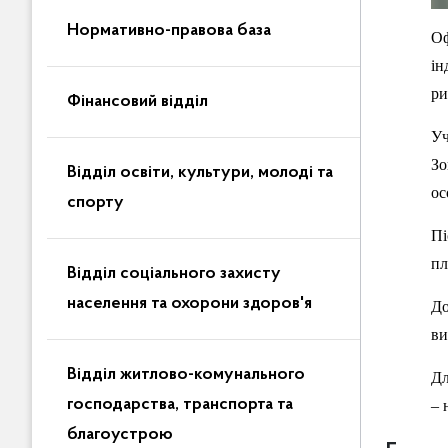
Нормативно-правова база
Оф
ін
ри
Фінансовий відділ
Уч
Зо
Відділ освіти, культури, молоді та
ос
спорту
Пі
пл
Відділ соціального захисту
населення та охорони здоров'я
До
ви
Відділ житлово-комунального
Дл
господарства, транспорта та
– 
благоустрою