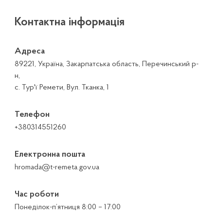
Контактна інформація
Адреса
89221, Україна, Закарпатська область, Перечинський р-
н,
с. Тур'ї Ремети, Вул. Тканка, 1
Телефон
+380314551260
Електронна пошта
hromada@t-remeta.gov.ua
Час роботи
Понеділок-п’ятниця 8:00 – 17:00