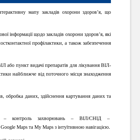
терактивну мапу закладів охорони здоров’я, що
вої інформації щодо закладів охорони здоров’я, які
постконтактної профілактики, а також забезпечення
Л або пункт видачі препаратів для лікування ВІЛ-
актики найближче від поточного місця знаходження
нів, обробка даних, здійснення картування даних та
а – контроль захворювань – ВІЛ/СНІД –
 Google Maps та My Maps з інтуїтивною навігацією.