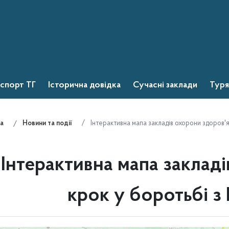
спорт ТГ
Історична довідка
Сучасні заклади
Туря
Інтерактивна мапа закладів охорони здоров'я:
а
Новини та події
Інтерактивна мапа закладі
крок у боротьбі з 