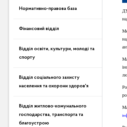
Нормативно-правова база
ДУ
на
Фінансовий відділ
Ме
на
ан
Відділ освіти, культури, молоді та
спорту
Ма
ін
лю
Відділ соціального захисту
населення та охорони здоров'я
Ро
ро
Відділ житлово-комунального
М
господарства, транспорта та
ін
благоустрою