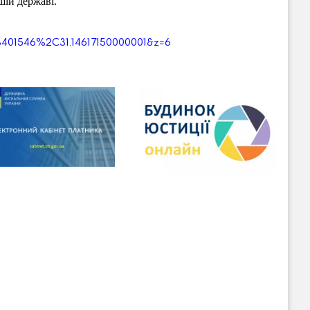
ій державі.
3401546%2C31.14617150000001&z=6