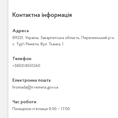
Контактна інформація
Адреса
89221, Україна, Закарпатська область, Перечинський р-н,
с. Тур'ї Ремети, Вул. Тканка, 1
Телефон
+380314551260
Електронна пошта
hromada@t-remeta.gov.ua
Час роботи
Понеділок-п’ятниця 8:00 – 17:00