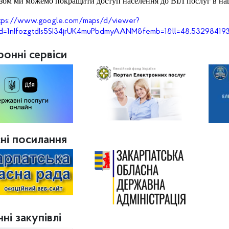
зом ми можемо покращити доступ населення до ВІЛ послуг в наш
tps://www.google.com/maps/d/viewer?
d=1nIfozgtdIs5SI34jrUK4muPbdmyAANM&femb=1&ll=48.53298419
ронні сервіси
ні посилання
ні закупівлі