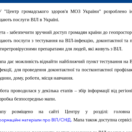
 "Центр громадського здоров'я МОЗ України" розроблено ін
дають послуги ВІЛ в Україні.
та - забезпечити зручний доступ громадян країни до геопросторо
дають послуги з тестування на ВІЛ-інфекцію, доконтактної та 
тиретровірусними препаратами для людей, які живуть з ВІЛ.
па дає можливість віднайти найближчий пункт тестування на ВІ
фекції, для проведення доконтактної та постконтактної профіл
дини, дому, роботи, місця навчання.
бота проводилася у декілька етапів – збір інформації від регіо
зробка безпосередньо мапи.
апу розміщено на сайті Центру у розділі: головн
.
Мапа також доступна сервісі
формаційні матеріали про ВІЛ/СНІД