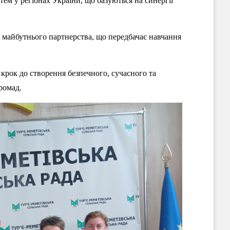
тем у регіонах України, що базуються на синергії
 майбутнього партнерства, що передбачає навчання
рок до створення безпечного, сучасного та
ромад.