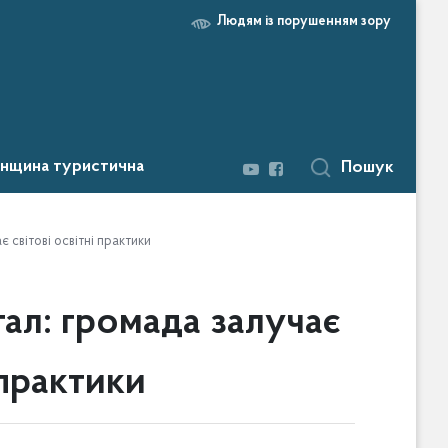
Людям із порушенням зору
нщина туристична
Пошук
є світові освітні практики
тал: громада залучає
 практики