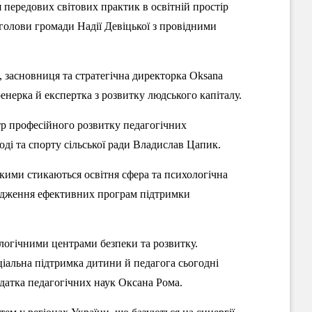
я передових світових практик в освітній простір
голови громади Надії Девіцької з провідними
 засновниця та стратегічна директорка Oksana
нерка й експертка з розвитку людського капіталу.
тр професійного розвитку педагогічних
оді та спорту сільської ради Владислав Цапик.
якими стикаються освітня сфера та психологічна
вадження ефективних програм підтримки
логічними центрами безпеки та розвитку.
іальна підтримка дитини й педагога сьогодні
идатка педагогічних наук Оксана Рома.