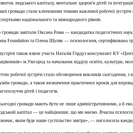
звиток людського капіталу, ментальне здоров'я дітей та інтеграці
шої громади стали ключовими темами важливої робочої зустрічі 
спертками національного та міжнародного рівнів.
 громади завітали Оксана Рома — кандидатка педагогічних наук,
ma Foundation та Олена Шуляк — психологиня, сертифікована тре
зустрічі також взяли участь Наталія Гордуз консультант КУ «Цен
ацівників» м.Ужгород та начальник відділу освіти, культури, мол
тою робочої зустрічі стало обговорення викликів сьогодення, з 
ужба громади, а також визначення практичних кроків для впро
агополуччя дітей і педагогів.
ьогодні громади мають бути не лише адміністративними, а й еко
дський капітал — це найцінніше, що ми маємо. Вчасна психосоц
значає, яким буде наше суспільство завтра», — наголосила канд