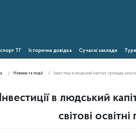
спорт ТГ
Історична довідка
Сучасні заклади
Туря
Інвестиції в людський капітал: громада залуча
а
Новини та події
Інвестиції в людський капі
світові освітні