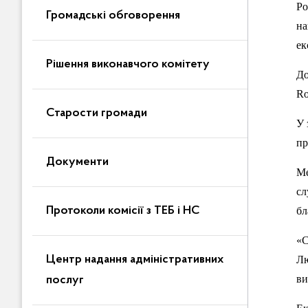
Ро
Громадські обговорення
на
ек
Рішення виконавчого комітету
До
Ro
Старости громади
У 
пр
Документи
Ме
сл
Протоколи комісії з ТЕБ і НС
бл
«С
Центр надання адміністративних
Лю
ви
послуг