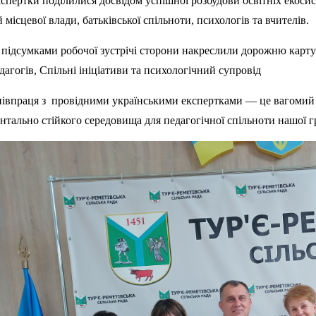
спертки поділилися досвідом успішної розбудови освітніх екосис
й місцевої влади, батьківської спільноти, психологів та вчителів.
 підсумками робочої зустрічі сторони накреслили дорожню карту
дагогів, Спільні ініціативи та психологічний супровід
івпраця з провідними українськими експертками — це вагомий к
нтально стійкого середовища для педагогічної спільноти нашої г