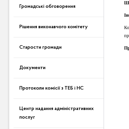
Ш
Громадські обговорення
Ін
Рішення виконавчого комітету
Ко
пр
Старости громади
Пр
Документи
Протоколи комісії з ТЕБ і НС
Центр надання адміністративних
послуг