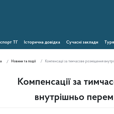
спорт ТГ
Історична довідка
Сучасні заклади
Туря
Компенсації за тимчасове розміщення внутр
а
Новини та події
Компенсації за тимча
внутрішньо перем