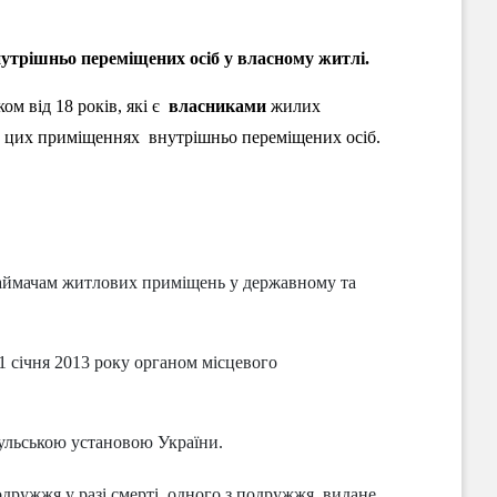
утрішньо переміщених осіб у власному житлі.
м від 18 років, які є
власниками
жилих
в цих приміщеннях внутрішньо переміщених осіб.
.
 наймачам житлових приміщень у державному та
1 січня 2013 року органом місцевого
сульською установою України.
одружжя у разі смерті одного з подружжя, видане