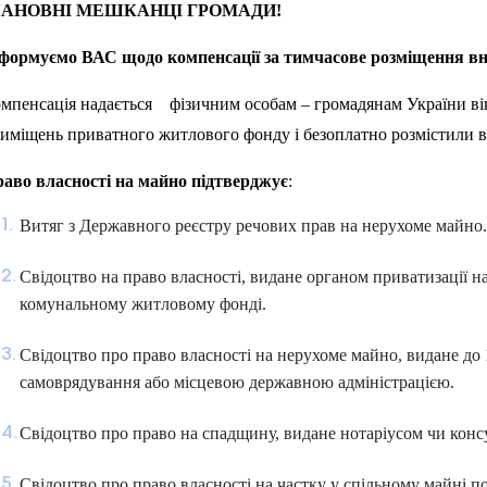
АНОВНІ МЕШКАНЦІ ГРОМАДИ!
формуємо ВАС щодо компенсації за тимчасове розміщення вн
мпенсація надається фізичним особам – громадянам України віко
иміщень приватного житлового фонду і безоплатно розмістили 
аво власності на майно підтверджує
:
Витяг з Державного реєстру речових прав на нерухоме майно
Свідоцтво на право власності, видане органом приватизації
комунальному житловому фонді.
Свідоцтво про право власності на нерухоме майно, видане до 
самоврядування або місцевою державною адміністрацією.
Свідоцтво про право на спадщину, видане нотаріусом чи кон
Свідоцтво про право власності на частку у спільному майні п