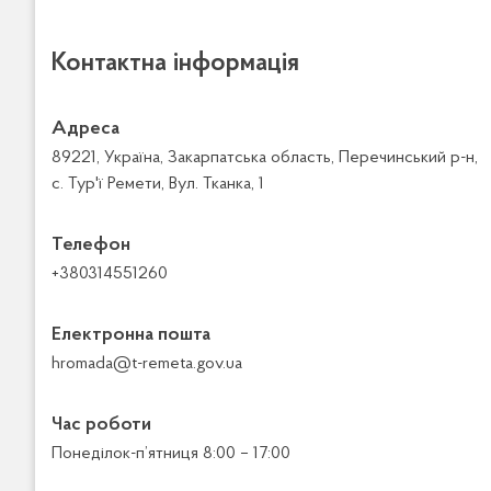
Контактна інформація
Адреса
89221, Україна, Закарпатська область, Перечинський р-н,
с. Тур'ї Ремети, Вул. Тканка, 1
Телефон
+380314551260
Електронна пошта
hromada@t-remeta.gov.ua
Час роботи
Понеділок-п’ятниця 8:00 – 17:00