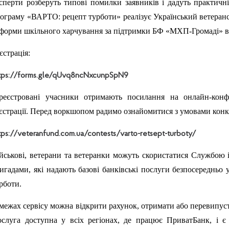
сперти розберуть типові помилки заявників і дадуть практичні
ограму «ВАРТО: рецепт турботи» реалізує Український ветеран
форми шкільного харчування за підтримки БФ «МХП-Громаді» 
єстрація:
tps://forms.gle/qUvq8ncNxcunpSpN9
реєстровані учасники отримають посилання на онлайн-конф
єстрації. Перед воркшопом радимо ознайомитися з умовами конку
tps://veteranfund.com.ua/contests/varto-retsept-turboty/
йськові, ветерани та ветеранки можуть скористатися Службою
игадами, які надають базові банківські послуги безпосередньо у
рботи.
межах сервісу можна відкрити рахунок, отримати або перевипуст
слуга доступна у всіх регіонах, де працює ПриватБанк, і 