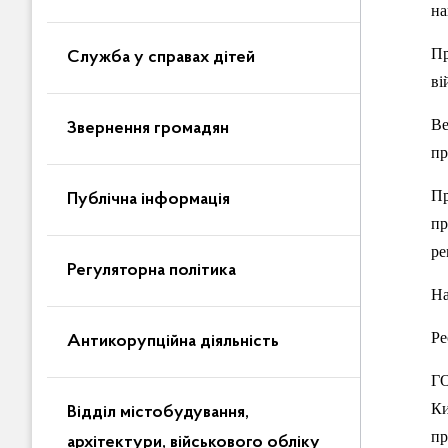
на
Пр
Служба у справах дітей
ві
Ве
Звернення громадян
пр
Пр
Публічна інформація
пр
ре
Регуляторна політика
На
Ре
Антикорупційна діяльність
ГО
К
Відділ містобудування,
пр
архітектури, військового обліку