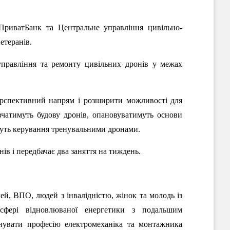
 ПриватБанк та Центральне управління цивільно-
етеранів.
управління та ремонту цивільних дронів у межах
ерспективний напрям і розширити можливості для
ивчатимуть будову дронів, опановуватимуть основи
муть керування тренувальними дронами.
в і передбачає два заняття на тиждень.
ей, ВПО, людей з інвалідністю, жінок та молодь із
 сфері відновлюваної енергетики з подальшим
увати професію електромеханіка та монтажника