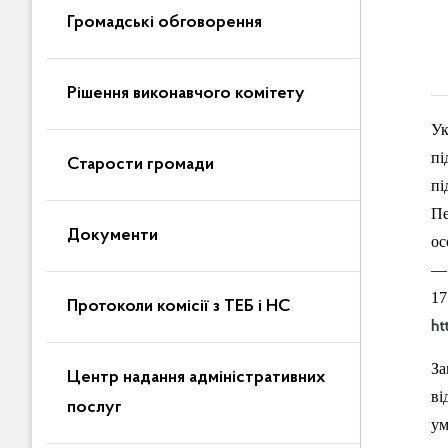
Громадські обговорення
Рішення виконавчого комітету
Ук
пі
Старости громади
пі
Пе
Документи
ос
— 
1
Протоколи комісії з ТЕБ і НС
ht
За
Центр надання адміністративних
ві
послуг
ум