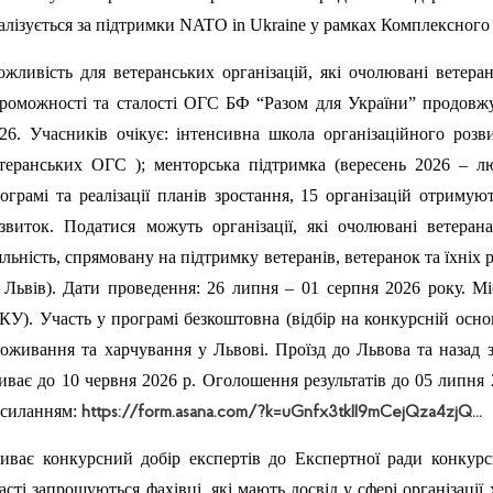
алізується за підтримки NATO in Ukraine у рамках Комплексног
жливість для ветеранських організацій, які очолювані ветера
роможності та сталості ОГС БФ “Разом для України” продовж
26. Учасників очікує: інтенсивна школа організаційного роз
теранських ОГС ); менторська підтримка (вересень 2026 – лю
ограмі та реалізації планів зростання, 15 організацій отриму
звиток. Податися можуть організації, які очолювані ветера
яльність, спрямовану на підтримку ветеранів, ветеранок та їхніх 
 Львів). Дати проведення: 26 липня – 01 серпня 2026 року. М
КУ). Участь у програмі безкоштовна (відбір на конкурсній осн
оживання та харчування у Львові. Проїзд до Львова та назад 
иває до 10 червня 2026 р. Оголошення результатів до 05 липня 2
силанням:
https://form.asana.com/?k=uGnfx3tkII9mCejQza4zjQ...
иває конкурсний добір експертів до Експертної ради кон
асті запрошуються фахівці, які мають досвід у сфері організації 