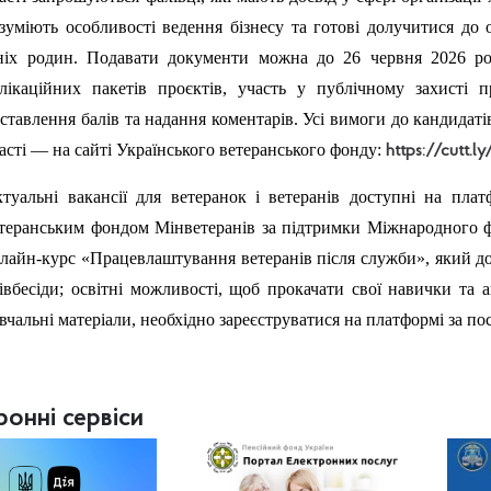
зуміють особливості ведення бізнесу та готові долучитися до 
ніх родин. Подавати документи можна до 26 червня 2026 рок
лікаційних пакетів проєктів, участь у публічному захисті п
ставлення балів та надання коментарів. Усі вимоги до кандидаті
асті — на сайті Українського ветеранського фонду:
https://cutt.
туальні вакансії для ветеранок і ветеранів доступні на плат
теранським фондом Мінветеранів за підтримки Міжнародного ф
лайн-курс «Працевлаштування ветеранів після служби», який до
івбесіди; освітні можливості, щоб прокачати свої навички та 
вчальні матеріали, необхідно зареєструватися на платформі за п
ронні сервіси