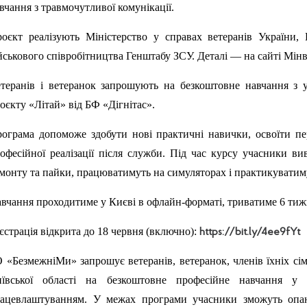
вчання з травмочутливої комунікації.
оєкт реалізують Міністерство у справах ветеранів України,
йськового співробітництва Генштабу ЗСУ. Деталі — на сайті Мінв
теранів і ветеранок запрошують на безкоштовне навчання з 
оєкту «Літай» від БФ «Дігнітас».
ограма допоможе здобути нові практичні навички, освоїти п
офесійної реалізації після служби. Під час курсу учасники в
монту та пайки, працюватимуть на симуляторах і практикувати
вчання проходитиме у Києві в офлайн-форматі, триватиме 6 тижні
єстрація відкрита до 18 червня (включно):
https://bit.ly/4ee9fYt
 «БезмежніМи» запрошує ветеранів, ветеранок, членів їхніх сім
иївської області на безкоштовне професійне навчання у
ацевлаштуванням. У межах програми учасники зможуть опан