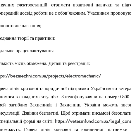
нячних електростанцій, отримати практичні навички та підг
передній досвід роботи не є обов’язковим. Учасникам пропоную
зкоштовне навчання;
єднання теорії та практики;
дальше працевлаштування.
лькість місць обмежена. Деталі та реєстрація:
tps://bezmezhni.com.ua/projects/electromechanic/
ряча лінія кризової та юридичної підтримки Українського вет
помога в складних ситуаціях. Зателефонувавши на номер 0 800 33
мей загиблих Захисників і Захисниць України можуть звер
нсультації. Дзвінки безплатні. Щоб отримати письмові безоплат
спеціальній формі на сайті:
https://veteranfund.com.ua/legal_cons
поможуть. Гаряча лінія кризової та юридичної підтримки 