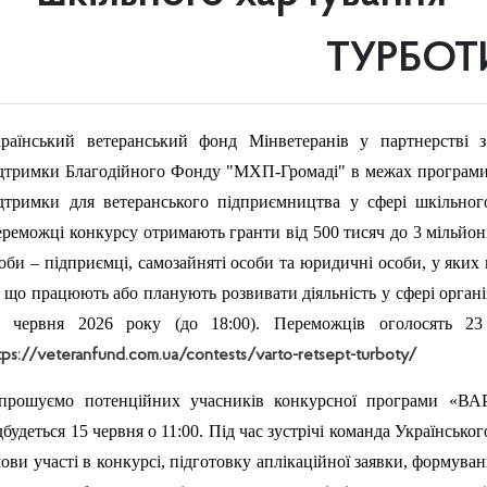
ТУРБОТ
раїнський ветеранський фонд Мінветеранів у партнерстві
дтримки Благодійного Фонду "МХП-Громаді" в межах програм
дтримки для ветеранського підприємництва у сфері шкіл
реможці конкурсу отримають гранти від 500 тисяч до 3 мільйоні
оби – підприємці, самозайняті особи та юридичні особи, у яки
що працюють або планують розвивати діяльність у сфері органі
7 червня 2026 року (до 18:00). Переможців оголосять 2
tps://veteranfund.com.ua/contests/varto-retsept-turboty/
прошуємо потенційних учасників конкурсної програми «ВА
дбудеться 15 червня о 11:00. Під час зустрічі команда Українськ
ови участі в конкурсі, підготовку аплікаційної заявки, формува