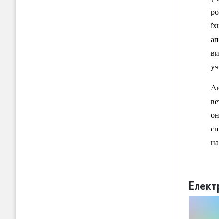
ро
їх
ап
ви
уч
Ак
ве
он
сп
на
Елект