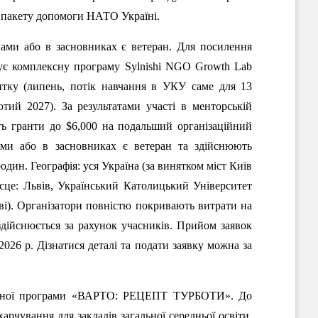
о пакету допомоги НАТО Україні.
нами або в засновниках є ветеран. Для посилення
ує комплексну програму Sylnishi NGO Growth Lab
витку (липень, потік навчання в УКУ саме для 13
тий 2027). За результатами участі в менторській
ють гранти до $6,000 на подальший організаційний
нами або в засновниках є ветеран та здійснюють
родин. Географія: уся Україна (за винятком міст Київ
ісце: Львів, Український Католицький Університет
ові). Організатори повністю покривають витрати на
здійснюється за рахунок учасників. Прийом заявок
026 р. Дізнатися деталі та подати заявку можна за
курсної програми «ВАРТО: РЕЦЕПТ ТУРБОТИ». До
харчування для закладів загальної середньої освіти,