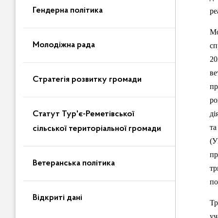
Гендерна політика
ре
Мо
Молодіжна рада
сп
20
ве
Стратегія розвитку громади
пр
ро
ді
Статут Тур'є-Реметівської
та
сільської територіальної громади
(У
пр
Ветеранська політика
тр
по
Відкриті дані
Тр
уч