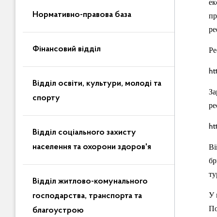
ек
Нормативно-правова база
пр
ре
Фінансовий відділ
Ре
ht
Відділ освіти, культури, молоді та
За
спорту
ре
ht
Відділ соціального захисту
населення та охорони здоров'я
Ві
бр
ту
Відділ житлово-комунального
У 
господарства, транспорта та
По
благоустрою