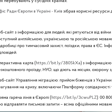
х перебувають у сусідніх країнах.
іс Ради Європи в Україні - Київ
зібрав корисні ресурси дл
б-сайт з інформацією для людей, які рятуються від війни в
ступний англійською, українською та російською мовами
дробиці про тимчасовий захист, поїздки, права в ЄС. Інф
дповідей.
терактивна карта (
https://bit.ly/3B0SkXa
) з інформацією
зкоштовного проїзду, НУО, що діють на місцях, охорону з
б-сайт Управління міграцією: прийом біженців з України 
агування на кризу, включаючи Платформу солідарності та
яма гаряча лінія в Європі (
https://bit.ly/3cwuPLZ
): 00 8
о відправляти письмові запити – всіма офіційними мова