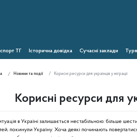
спорт ТГ
Історична довідка
Сучасні заклади
Туря
Корисні ресурси для українців у міграції
а
Новини та події
Корисні ресурси для укр
туація в Україні залишається нестабільною: більше шести
тей, покинули Україну. Хоча деякі починають повертатися д