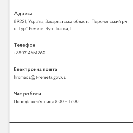
Адреса
89221, Україна, Закарпатська область, Перечинський р-н,
с. Тур'ї Ремети, Вул. Тканка, 1
Телефон
+380314551260
Електронна пошта
hromada@t-remeta.gov.ua
Час роботи
Понеділок-п’ятниця 8:00 – 17:00