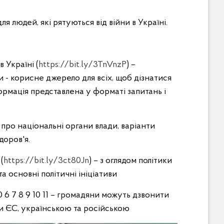
я людей, які рятуються від війни в Україні.
 Україні (
https://bit.ly/3TnVnzP
) –
 - корисне джерело для всіх, щоб дізнатися
ормація представлена у форматі запитань і
 про національні органи влади, варіанти
доров'я.
(
https://bit.ly/3ct80Jn
) – з оглядом політики
 основні політичні ініціативи
00 6 7 8 9 10 11 – громадяни можуть дзвонити
ми ЄС, українською та російською