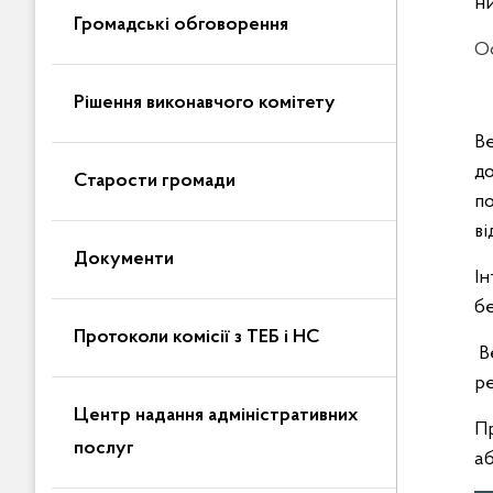
ни
Громадські обговорення
Оф
Рішення виконавчого комітету
Ве
до
Старости громади
по
ві
Документи
Iн
бе
Протоколи комісії з ТЕБ і НС
Ве
ре
Центр надання адміністративних
Пр
послуг
аб