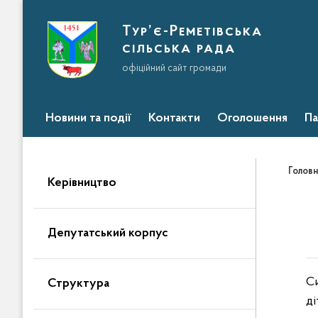
Тур’є-Реметівська
сільська рада
офіційний сайт громади
Новини та події
Контакти
Оголошення
Па
Головн
Керівництво
Депутатський корпус
Си
Структура
ді