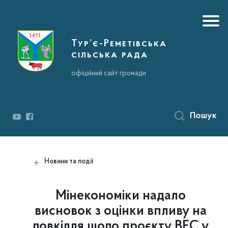
Тур’є-Реметівська
сільська рада
офіційний сайт громади
Пошук
Новини та події
Мінекономіки надало
висновок з оцінки впливу на
довкілля щодо проєкту ВЕС у