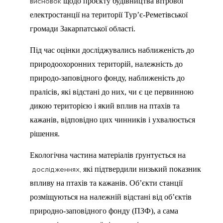
щодо проєкту будівництва вітрової
висновок
електростанції на території Тур’є-Реметівської
громади Закарпатської області.
Під час оцінки досліджувались наближеність до
природоохоронних територій, належність до
природо-заповідного фонду, наближеність до
пралісів, які відстані до них, чи є це первинною
дикою територією і який вплив на птахів та
кажанів, відповідно цих чинників і ухвалюється
рішення.
Екологічна частина матеріалів ґрунтується на
які підтвердили низький показник
дослідженнях,
впливу на птахів та кажанів. Об’єкти станції
розміщуються на належній відстані від об’єктів
природно-заповідного фонду (ПЗФ), а сама