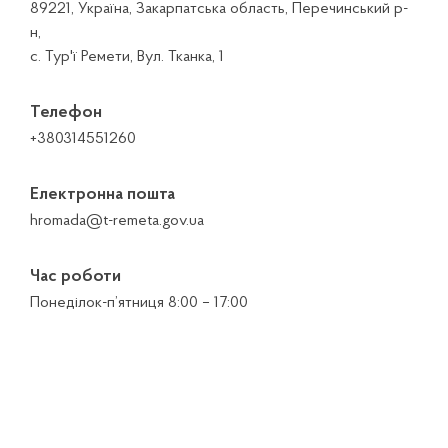
89221, Україна, Закарпатська область, Перечинський р-
н,
с. Тур'ї Ремети, Вул. Тканка, 1
Телефон
+380314551260
Електронна пошта
hromada@t-remeta.gov.ua
Час роботи
Понеділок-п’ятниця 8:00 – 17:00