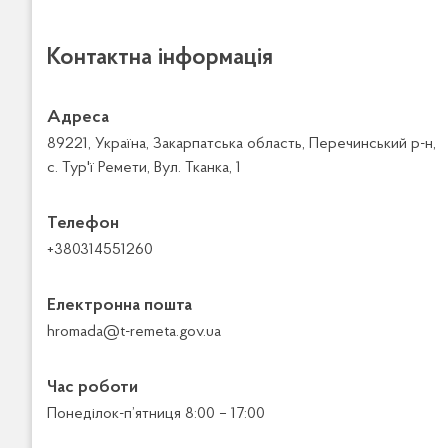
Контактна інформація
Адреса
89221, Україна, Закарпатська область, Перечинський р-н,
с. Тур'ї Ремети, Вул. Тканка, 1
Телефон
+380314551260
Електронна пошта
hromada@t-remeta.gov.ua
Час роботи
Понеділок-п’ятниця 8:00 – 17:00