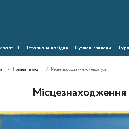
спорт ТГ
Історична довідка
Сучасні заклади
Туря
Місцезнаходження комендатури
а
Новини та події
Місцезнаходження