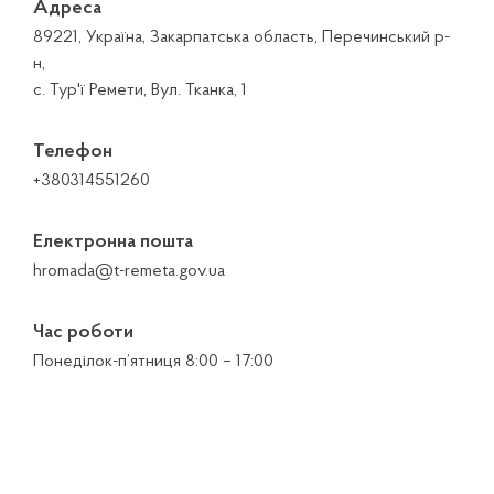
Адреса
89221, Україна, Закарпатська область, Перечинський р-
н,
с. Тур'ї Ремети, Вул. Тканка, 1
Телефон
+380314551260
Електронна пошта
hromada@t-remeta.gov.ua
Час роботи
Понеділок-п’ятниця 8:00 – 17:00