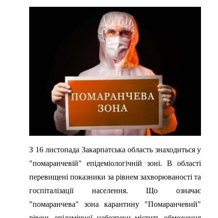
З 16 листопада Закарпатська область знаходиться у
"помаранчевій" епідеміологічній зоні. В області
перевищені показники за рівнем захворюваності та
госпіталізації населення. Що означає
"помаранчева" зона карантину "Помаранчевий"
рівень епідемічної небезпеки містить обмеження