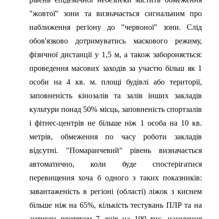
"жовтої" зони та визначається сигнальним про
наближення регіону до "червоної" зони. Слід
обов'язково дотримуватись маскового режиму,
фізичної дистанції у 1,5 м, а також забороняється:
проведення масових заходів за участю більш як 1
особи на 4 кв. м. площі будівлі або території,
заповненість кінозалів та залів інших закладів
культури понад 50% місць, заповненість спортзалів
і фітнес-центрів не більше ніж 1 особа на 10 кв.
метрів, обмеження по часу роботи закладів
відсутні. "Помаранчевий" рівень визначається
автоматично, коли буде спостерігатися
перевищення хоча б одного з таких показників:
завантаженість в регіоні (області) ліжок з киснем
більше ніж на 65%, кількість тестувань ПЛР та на
антиген протягом 7 днів на 100 тис. населення