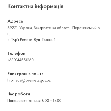
Контактна інформація
Адреса
89221, Україна, Закарпатська область, Перечинський р-
н,
с. Тур'ї Ремети, Вул. Тканка, 1
Телефон
+380314551260
Електронна пошта
hromada@t-remeta.gov.ua
Час роботи
Понеділок-п’ятниця 8:00 – 17:00