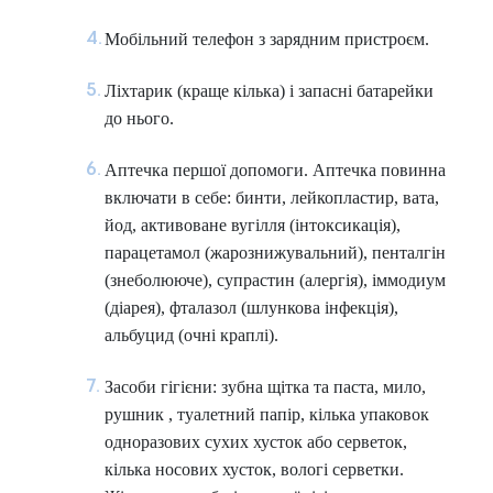
Мобільний телефон з зарядним пристроєм.
Ліхтарик (краще кілька) і запасні батарейки
до нього.
Аптечка першої допомоги. Аптечка повинна
включати в себе: бинти, лейкопластир, вата,
йод, активоване вугілля (інтоксикація),
парацетамол (жарознижувальний), пенталгін
(знеболююче), супрастин (алергія), іммодиум
(діарея), фталазол (шлункова інфекція),
альбуцид (очні краплі).
Засоби гігієни: зубна щітка та паста, мило,
рушник , туалетний папір, кілька упаковок
одноразових сухих хусток або серветок,
кілька носових хусток, вологі серветки.