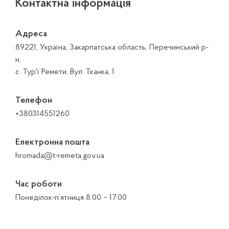
Контактна інформація
Адреса
89221, Україна, Закарпатська область, Перечинський р-
н,
с. Тур'ї Ремети, Вул. Тканка, 1
Телефон
+380314551260
Електронна пошта
hromada@t-remeta.gov.ua
Час роботи
Понеділок-п’ятниця 8:00 – 17:00