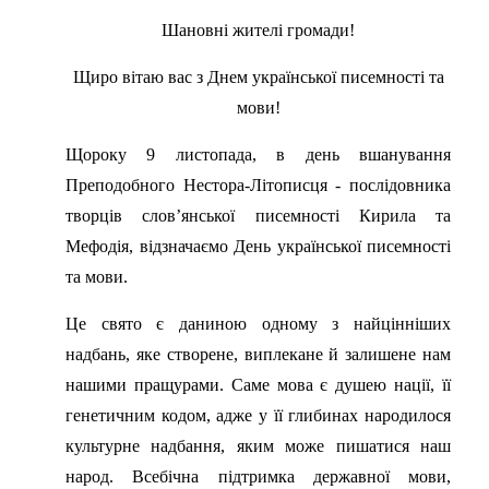
Шановні жителі громади!
Щиро вітаю вас з Днем української писемності та
мови!
Щороку 9 листопада, в день вшанування
Преподобного Нестора-Літописця - послідовника
творців слов’янської писемності Кирила та
Мефодія, відзначаємо День української писемності
та мови.
Це свято є даниною одному з найцінніших
надбань, яке створене, виплекане й залишене нам
нашими пращурами. Саме мова є душею нації, її
генетичним кодом, адже у її глибинах народилося
культурне надбання, яким може пишатися наш
народ. Всебічна підтримка державної мови,