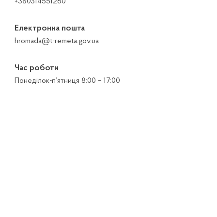
+380314551260
Електронна пошта
hromada@t-remeta.gov.ua
Час роботи
Понеділок-п’ятниця 8:00 – 17:00