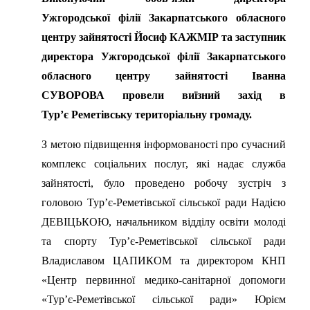
Ужгородської
філії
Закарпатського
обласного
центру
зайнятості
Йосиф КАЖМІР та заступник
директора Ужгородської філії Закарпатського
обласного центру зайнятості Іванна
СУВОРОВА
пров
ели
виїзний
захід
в
Тур’є
Реметівськ
у
територіальн
у
громад
у
.
З метою підвищення інформованості про сучасний
комплекс соціальних послуг, які надає служба
зайнятості, було проведено робочу зустріч з
головою Тур’є-Реметівської сільської ради Надією
ДЕВІЦЬКОЮ, начальником відділу освіти молоді
та спорту Тур’є-Реметівської сільської ради
Владиславом ЦАПИКОМ та директором КНП
«Центр первинної медико-санітарної допомоги
«Тур’є-Реметівської сільської ради» Юрієм