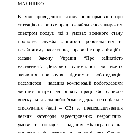
МАЛИШКО.
В ході проведеного заходу поінформовано про
ситуацію на ринку праці, ознайомлено з широким
спектром послуг, які в умовах воєнного стану
пропонує служба зайнятості роботодавцям та
незайнятому населенню, правові та організаційні
засади Закону України “Про зайнятість
населення”. Детально зупинилися на нових
активних програмах підтримки роботодавців,
насамперед надання компенсації роботодавцям
частини витрат на оплату праці або єдиного
внеску на загальнообов’язкове державне соціальне
страхування (далі – ЄВ) за працевлаштування
деяких категорій зареєстрованих безробітних,
умови та порядок надання мікрогрантів на
створення або розвиток власного бізнесу. Окрема