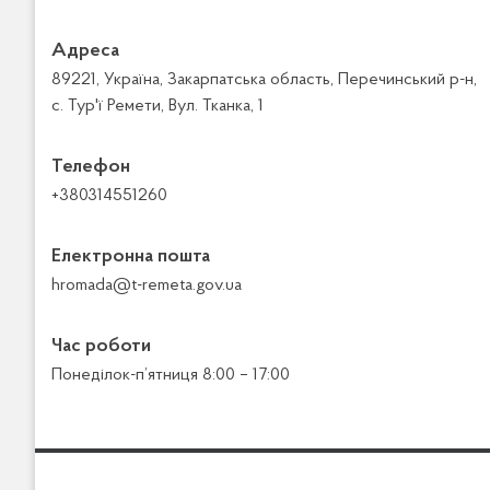
Адреса
89221, Україна, Закарпатська область, Перечинський р-н,
с. Тур'ї Ремети, Вул. Тканка, 1
Телефон
+380314551260
Електронна пошта
hromada@t-remeta.gov.ua
Час роботи
Понеділок-п’ятниця 8:00 – 17:00