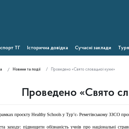
спорт ТГ
Історична довідка
Сучасні заклади
Туря
Проведено «Свято словацької кухні»
а
Новини та події
Проведено «Свято сл
рамках проєкту Healthy Schools у Тур’є- Реметівському ЗЗСО про
та заходу: підвищити обізнаність учнів про національні стра