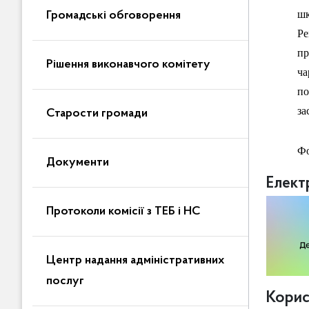
шк
Громадські обговорення
Ре
пр
Рішення виконавчого комітету
ча
по
за
Старости громади
Ф
Документи
Елект
Протоколи комісії з ТЕБ і НС
Центр надання адміністративних
послуг
Корис