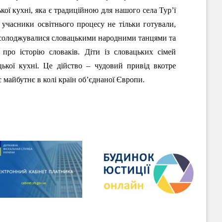
ої кухні, яка є традиційною для нашого села Тур’ї
учасники освітнього процесу не тільки готували,
насолоджувалися словацькими народними танцями та
 про історію словаків. Діти із словацьких сімей
цької кухні. Це дійство – чудовий привід вкотре
є майбутнє в колі країн об’єднаної Європи.