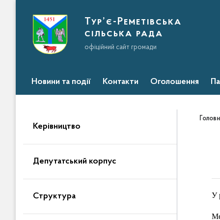
Тур’є-Реметівська
сільська рада
офіційний сайт громади
Новини та події
Контакти
Оголошення
Па
Головн
Керівництво
Депутатський корпус
У 
Структура
Ме