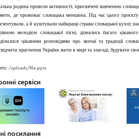
ільна родина провели активності, присвячені вивченню словацьк
мети, де проживає словацька меншина. Під час цього проєкту 
езентували, а й куштували найкращі страви словацької кухні; 
рівною мелодією словацької пісні, дізнались багато цікавого
ділилися цікавими розповідями про звичаї та традиції слова
свідчити прагнення України жити в мирі та злагоді, будувати сво
ото:
/uploads/file.pptx
ронні сервіси
ні посилання