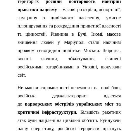
територіях
росіяни повторюють найгірші
практики нацизму
– масові розстріли, депортації,
знущання з цивільного населення, умисне
плюндрування та розкрадання приватної власності
та цінностей. Різанина в Бучі, Ізюмі, масове
знищення людей у Маріуполі стали наочним
проявом геноцидної політики Москви. Звірства,
воєнні злочини, зґвалтування, вчинені
російськими загарбниками в Україні, шокували
світ.
Не маючи спроможності перемогти на полі бою,
російська держава-терорист вдається
до
варварських обстрілів українських міст та
критичної інфраструктури.
Більшість ракетних
атак були націлені на цивільні об’єкти. Руйнуючи
нашу енергетику, російські терористи прагнуть