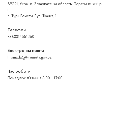
89221, Україна, Закарпатська область, Перечинський р-
н,
с. Тур'ї Ремети, Вул. Тканка, 1
Телефон
+380314551260
Електронна пошта
hromada@t-remeta.gov.ua
Час роботи
Понеділок-п’ятниця 8:00 – 17:00