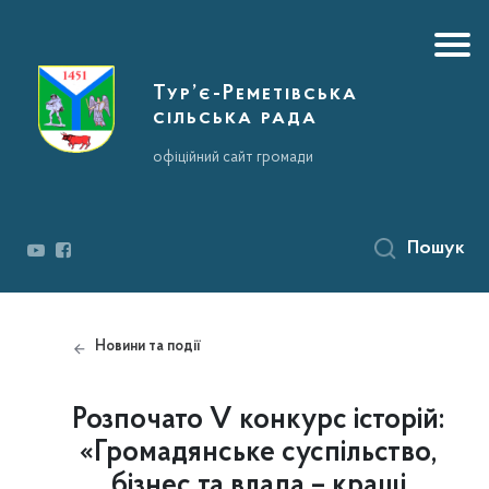
Тур’є-Реметівська
сільська рада
офіційний сайт громади
Пошук
Новини та події
Розпочато V конкурс історій:
«Громадянське суспільство,
бізнес та влада – кращі