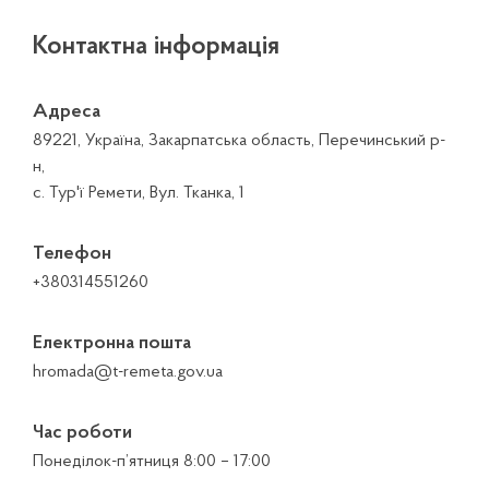
Контактна інформація
Адреса
89221, Україна, Закарпатська область, Перечинський р-
н,
с. Тур'ї Ремети, Вул. Тканка, 1
Телефон
+380314551260
Електронна пошта
hromada@t-remeta.gov.ua
Час роботи
Понеділок-п’ятниця 8:00 – 17:00