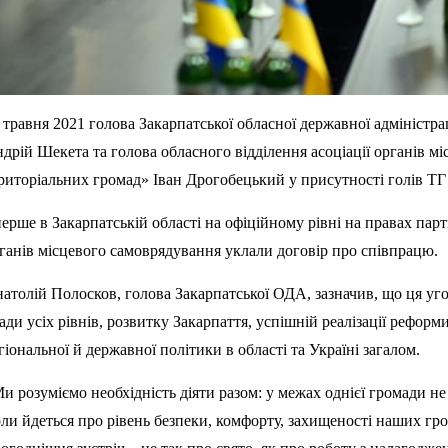
 травня 2021 голова Закарпатської обласної державної адміністра
дрій Шекета та голова обласного відділення асоціації органів м
риторіальних громад» Іван Дрогобецький у присутності голів Т
ерше в Закарпатській області на офіційному рівні на правах пар
ганів місцевого самоврядування уклали договір про співпрацю.
атолій Полосков, голова Закарпатської ОДА, зазначив, що ця уг
ади усіх рівнів, розвитку Закарпаття, успішній реалізації рефор
гіональної й державної політики в області та Україні загалом.
и розуміємо необхідність діяти разом: у межах однієї громади н
ли йдеться про рівень безпеки, комфорту, захищеності наших гро