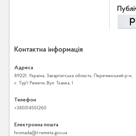
Публіч
Контактна інформація
Адреса
89221, Україна, Закарпатська область, Перечинський р-н,
с. Тур'ї Ремети, Вул. Тканка, 1
Телефон
+380314551260
Електронна пошта
hromada@t-remeta.gov.ua