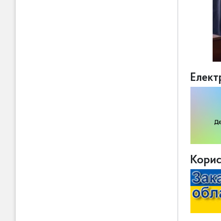
Елект
Корис