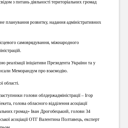
ідом з питань діяльності територіальних громад
не планування розвитку, надання адміністративних
місцевого самоврядування, міжнародного
іністрацій.
ою реалізації ініціативи Президента України та у
дписали Меморандум про взаємодію.
ї області.
заступники голови облдержадміністрації – Ігор
кета, голова обласного відділення асоціації
альних громад» Іван Дрогобецький, голови 34
ської асоціації ОТГ Валентина Полтавець, експерт
трьом.