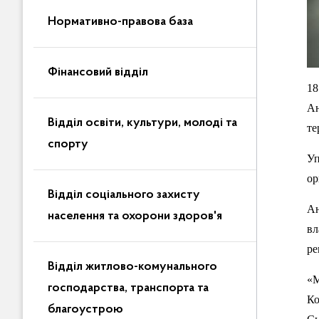
Нормативно-правова база
Фінансовий відділ
18
Ан
Відділ освіти, культури, молоді та
те
спорту
Уп
ор
Відділ соціального захисту
Ан
населення та охорони здоров'я
вл
ре
Відділ житлово-комунального
«М
господарства, транспорта та
Ко
благоустрою