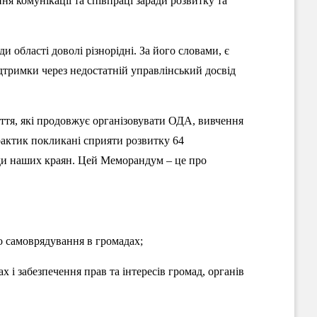
ня комунікації та співпраці заради розвитку та
и області доволі різнорідні. За його словами, є
ідтримки через недостатній управлінський досвід
ття, які продовжує організовувати ОДА, вивчення
рактик покликані сприяти розвитку 64
ади наших краян. Цей Меморандум – це про
 самоврядування в громадах;
 і забезпечення прав та інтересів громад, органів