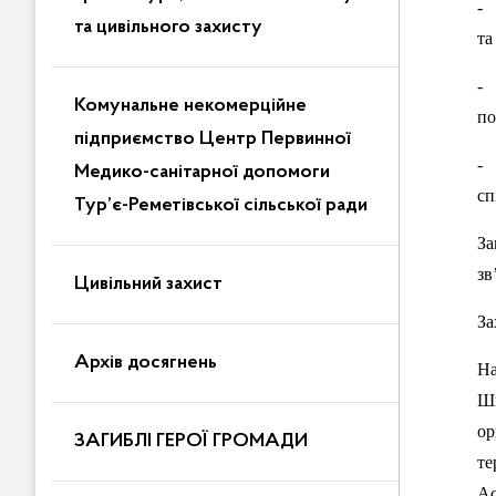
- 
та цивільного захисту
та
- 
Комунальне некомерційне
по
підприємство Центр Первинної
- 
Медико-санітарної допомоги
сп
Тур’є-Реметівської сільської ради
За
зв
Цивільний захист
За
Архів досягнень
На
Ши
ор
ЗАГИБЛІ ГЕРОЇ ГРОМАДИ
те
Ас