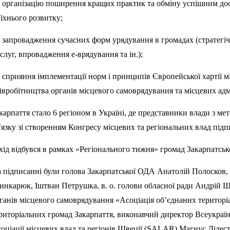
організацію поширення кращих практик та обміну успішним досв
 їхнього розвитку;
запровадження сучасних форм урядування в громадах (стратегіч
слуг, впровадження е-врядування та ін.);
сприяння імплементації норм і принципів Європейської хартії 
івробітництва органів місцевого самоврядування та місцевих адм
карпаття стало 6 регіоном в Україні, де представники влади з мет
’язку зі створенням Конгресу місцевих та регіональних влад пі
хід відбувся в рамках «Регіонального тижня» громад Закарпатсько
 підписанні були голова Закарпатської ОДА Анатолій Полосков, 
нкарюк, Іштван Петрушка, в. о. голови обласної ради Андрій Ше
ганів місцевого самоврядування «Асоціація об’єднаних територі
риторіальних громад Закарпаття, виконавчий директор Всеукраїн
оціації місцевих влад та регіонів Швеції (SALAR) Магнус Лілес