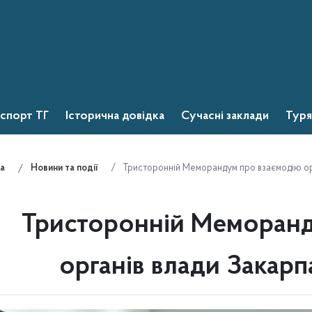
спорт ТГ
Історична довідка
Сучасні заклади
Туря
Тристоронній Меморандум про взаємодію орг
а
Новини та події
Тристоронній Меморанд
органів влади Закарп