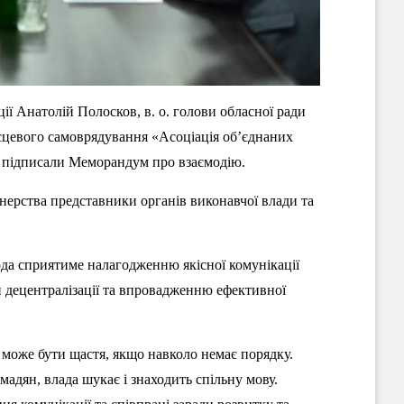
ції Анатолій Полосков, в. о. голови обласної ради
ісцевого самоврядування «Асоціація об’єднаних
Г підписали Меморандум про взаємодію.
тнерства представники органів виконавчої влади та
ода сприятиме налагодженню якісної комунікації
ми децентралізації та впровадженню ефективної
е може бути щастя, якщо навколо немає порядку.
мадян, влада шукає і знаходить спільну мову.