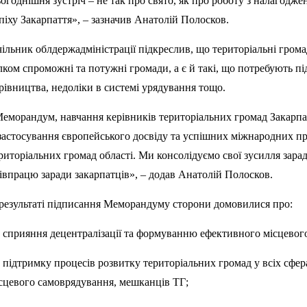
огоднішня зустріч – не так про свято, як про роботу з налагоджен
піху Закарпаття», – зазначив Анатолій Полосков.
ільник облдержадміністрації підкреслив, що територіальні громад
лком спроможні та потужні громади, а є й такі, що потребують п
рівництва, недоліки в системі урядування тощо.
еморандум, навчання керівників територіальних громад Закарпа
застосування європейського досвіду та успішних міжнародних п
риторіальних громад області. Ми консолідуємо свої зусилля зар
івпрацю заради закарпатців», – додав Анатолій Полосков.
результаті підписання Меморандуму сторони домовилися про:
сприяння децентралізації та формуванню ефективного місцевого
підтримку процесів розвитку територіальних громад у всіх сферах
сцевого самоврядування, мешканців ТГ;