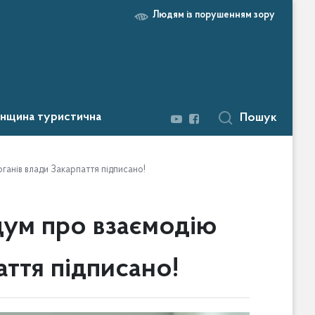
Людям із порушенням зору
нщина туристична
Пошук
анів влади Закарпаття підписано!
ум про взаємодію
аття підписано!