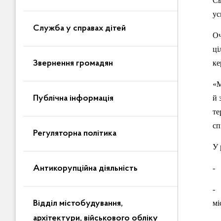
Сь
ус
Служба у справах дітей
Оч
ці
ке
Звернення громадян
«М
й 
Публічна інформація
те
сп
Регуляторна політика
У 
- 
Антикорупційна діяльність
- 
мі
Відділ містобудування,
архітектури, військового обліку