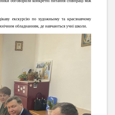
івники обговорили конкретні питання співпраці між
 цікаву екскурсію по художньому та краєзнавчому
хнічним обладнанням, де навчаються учні школи.