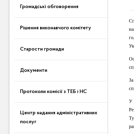
Громадські обговорення
С
Рішення виконавчого комітету
на
го
Ук
Старости громади
Ос
сп
Документи
За
сп
Протоколи комісії з ТЕБ і НС
У 
Ре
Центр надання адміністративних
Ту
послуг
ра