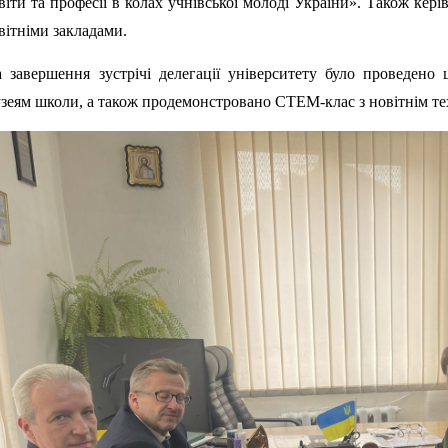
віти та професії в колах учнівської молоді України». Також кер
вітніми закладами.
 завершення зустрічі делегації університету було проведено
зеям школи, а також продемонстровано СТЕМ-клас з новітнім те