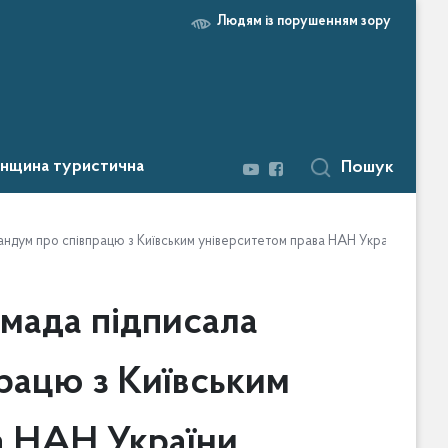
Людям із порушенням зору
нщина туристична
Пошук
андум про співпрацю з Київським університетом права НАН України
омада підписала
рацю з Київським
а НАН України