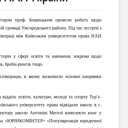
ктором проф. Бошицьким
провели роботу щодо
й громаді Ужгородського району. Під час зустрічі з
івпраці між Київським університетом права НАН
торін у сфері освіти та навчання, зокрема щодо
ів, брейн-рингів тощо.
 співпрацю, в якому визначили основні напрямки
відділу освіти, культури, молоді та спорту Тур’є-
вського університету права відвідали школу в с.
директору школи Антоніні Мегелі комплекти книг у
тва «ЮРІНКОМІНТЕР» «Популяризація юридичної