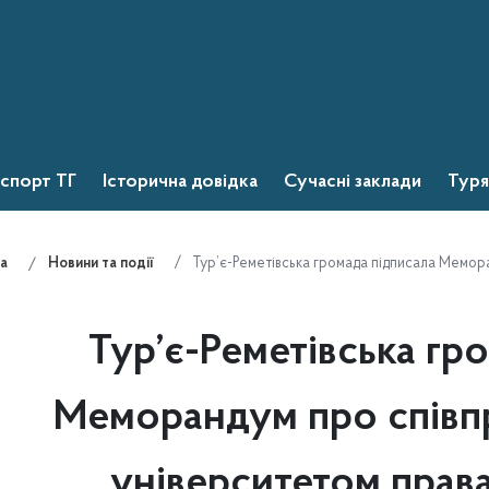
спорт ТГ
Історична довідка
Сучасні заклади
Туря
Тур’є-Реметівська громада підписала Мемор
а
Новини та події
Тур’є-Реметівська гр
Меморандум про співп
університетом прав