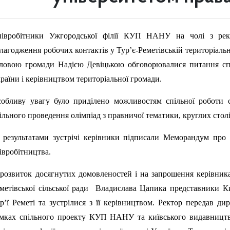
півробітники Ужгородської філії КУП НАНУ на чолі з ре
лагодження робочих контактів у Тур’є-Реметівській територіальні
ловою громади Надією Девіцькою обговорювалися питання сп
раїни і керівництвом територіальної громади.
обливу увагу було приділено можливостям спільної роботи с
ільного проведення олімпіад з правничої тематики, круглих стол
 результатами зустрічі керівники підписали Меморандум про
івробітництва.
розвиток досягнутих домовленостей і на запрошення керівника 
метівської сільської ради
Владислава Цапика представники Киї
р’ї Реметі та зустрілися з її керівництвом. Ректор передав 
мках спільного проекту КУП НАНУ та київського видавниц