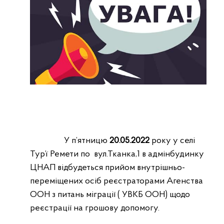
У п’ятницю
20.05.2022
року у селі
Тур’ї Ремети по вул.Тканка,1 в адмінбудинку
ЦНАП відбудеться прийом внутрішньо-
переміщених осіб реєстраторами Агенства
ООН з питань міграції ( УВКБ ООН) щодо
реєстрації на грошову допомогу.