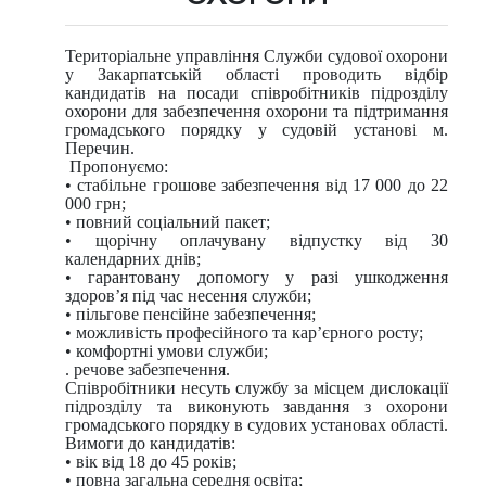
Територіальне управління Служби судової охорони
у Закарпатській області проводить відбір
кандидатів на посади співробітників підрозділу
охорони для забезпечення охорони та підтримання
громадського порядку у судовій установі м.
Перечин.
Пропонуємо:
• стабільне грошове забезпечення від 17 000 до 22
000 грн;
• повний соціальний пакет;
• щорічну оплачувану відпустку від 30
календарних днів;
• гарантовану допомогу у разі ушкодження
здоров’я під час несення служби;
• пільгове пенсійне забезпечення;
• можливість професійного та кар’єрного росту;
• комфортні умови служби;
. речове забезпечення.
Співробітники несуть службу за місцем дислокації
підрозділу та виконують завдання з охорони
громадського порядку в судових установах області.
Вимоги до кандидатів:
• вік від 18 до 45 років;
• повна загальна середня освіта;