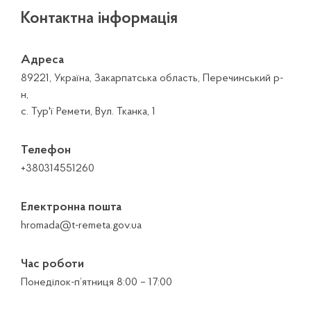
Контактна інформація
Адреса
89221, Україна, Закарпатська область, Перечинський р-
н,
с. Тур'ї Ремети, Вул. Тканка, 1
Телефон
+380314551260
Електронна пошта
hromada@t-remeta.gov.ua
Час роботи
Понеділок-п’ятниця 8:00 – 17:00