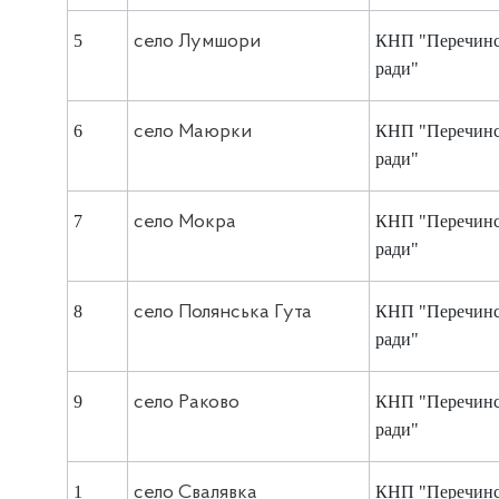
5
село Лумшори
КНП "Перечинс
ради"
6
село Маюрки
КНП "Перечинс
ради"
7
село Мокра
КНП "Перечинс
ради"
8
село Полянська Гута
КНП "Перечинс
ради"
9
село Раково
КНП "Перечинс
ради"
1
село Свалявка
КНП "Перечинс