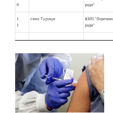
0
ради"
1
село Туриця
КНП "Перечинс
1
ради"