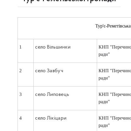
Тур'є-Реметівська
1
село Вільшинки
КНП "Перечинс
ради"
2
село Завбуч
КНП "Перечинс
ради"
3
село Липовець
КНП "Перечинс
ради"
4
село Лікіцари
КНП "Перечинс
ради"