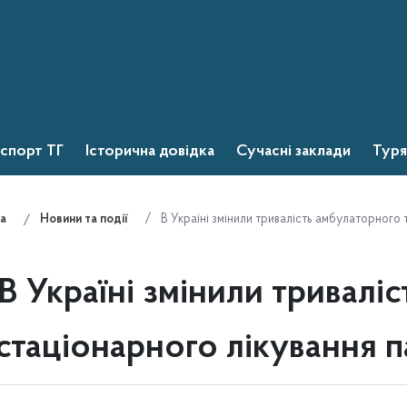
спорт ТГ
Історична довідка
Сучасні заклади
Туря
В Україні змінили тривалість амбулаторного 
а
Новини та події
В Україні змінили тривалі
стаціонарного лікування п