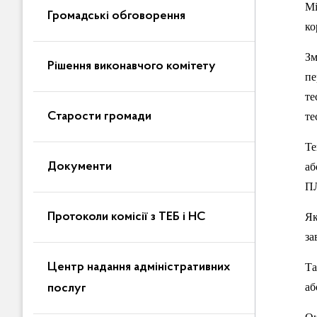
Мі
Громадські обговорення
ко
Зм
Рішення виконавчого комітету
пе
те
Старости громади
те
Те
Документи
аб
П
Протоколи комісії з ТЕБ і НС
Як
за
Центр надання адміністративних
Та
аб
послуг