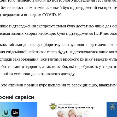
рім того, змінено вимоги до повторного проведення тестуванн
 без наявності симптомів, але який був підтверджений експрес-те
дтвердженим випадком COVID-19.
ніше підтвердження експрес-тестами було достатньо лише для ос
зсимптомних хворих необхідно було підтвердження ПЛР-методо
кож змінами до наказу пріоритезували зусилля з відстеження ко
вня епідемічної небезпеки тепер будуть відстежуватися лише кон
слідків захворювання. Контактами високого ризику вважатимуться
оби за станом здоров’я, а також особи, які перебувають у закрит
карні та установи довготривалого догляду.
, хто отримав повний курс щеплення та ревакцинацію, вважатим
ронні сервіси