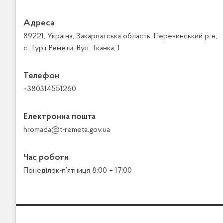
Адреса
89221, Україна, Закарпатська область, Перечинський р-н,
с. Тур'ї Ремети, Вул. Тканка, 1
Телефон
+380314551260
Електронна пошта
hromada@t-remeta.gov.ua
Час роботи
Понеділок-п’ятниця 8:00 – 17:00