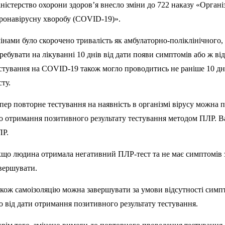
ністерство охорони здоров’я внесло зміни до 722 наказу «Орган
ронавірусну хворобу (COVID-19)».
інами було скорочено тривалість як амбулаторно-поліклінічного, 
ребувати на лікуванні 10 днів від дати появи симптомів або ж ві
стування на COVID-19 також могло проводитись не раніше 10 дн
сту.
пер повторне тестування на наявність в організмі вірусу можна 
о отримання позитивного результату тестування методом ПЛР. В
ЛР.
що людина отримала негативний ПЛР-тест та не має симптомів 
вершувати.
кож самоізоляцію можна завершувати за умови відсутності симпто
о від дати отримання позитивного результату тестування.