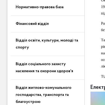
Ок
19
Нормативно-правова база
пі
Ра
Фінансовий відділ
бе
Та
Відділ освіти, культури, молоді та
рі
спорту
на
ос
Відділ соціального захисту
лі
населення та охорони здоров'я
Ті
Елект
Відділ житлово-комунального
господарства, транспорта та
благоустрою