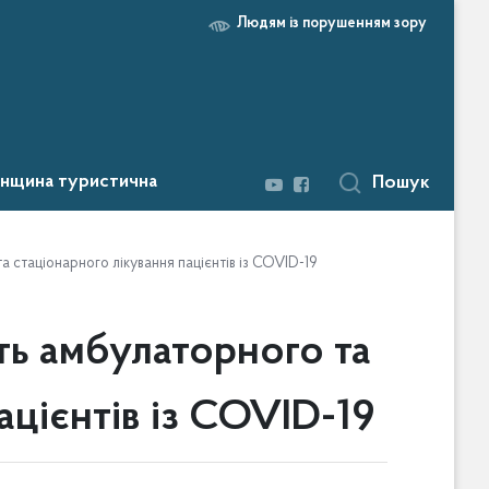
Людям із порушенням зору
нщина туристична
Пошук
та стаціонарного лікування пацієнтів із COVID-19
сть амбулаторного та
ацієнтів із COVID-19