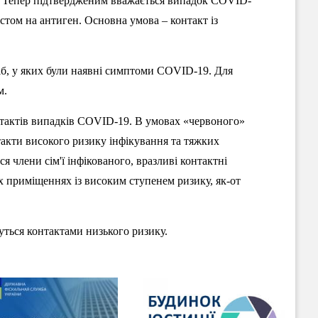
я. Тепер підтвердженим вважається випадок COVID-
стом на антиген. Основна умова – контакт із
іб, у яких були наявні симптоми COVID-19. Для
м.
нтактів випадків COVID-19. В умовах «червоного»
такти високого ризику інфікування та тяжких
 члени сім'ї інфікованого, вразливі контактні
их приміщеннях із високим ступенем ризику, як-от
уться контактами низького ризику.