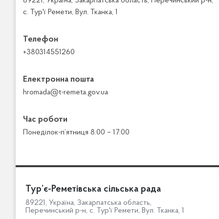
89221, Україна, Закарпатська область, Перечинський р-н,
с. Тур'ї Ремети, Вул. Тканка, 1
Телефон
+380314551260
Електронна пошта
hromada@t-remeta.gov.ua
Час роботи
Понеділок-п’ятниця 8:00 – 17:00
Тур’є-Реметівська сільська рада
89221, Україна, Закарпатська область,
Перечинський р-н, с. Тур'ї Ремети, Вул. Тканка, 1