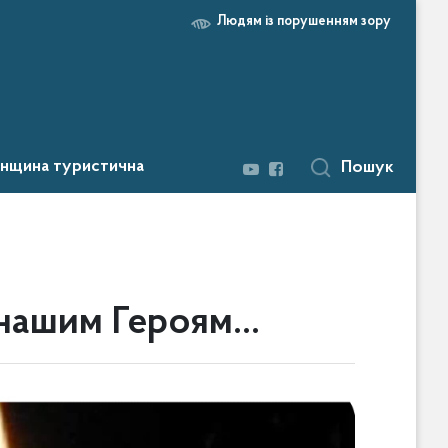
Людям із порушенням зору
нщина туристична
Пошук
ь нашим Героям…