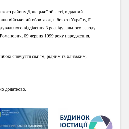
ького району Донецької області, відданий
ши військовий обов`язок, в бою за Україну, її
ідувального відділення 3 розвідувального взводу
Романович, 09 червня 1999 року народження,
бокі співчуття сім’ям, рідним та близьким,
но додатково.