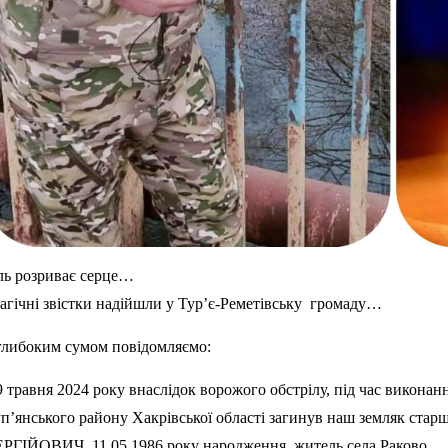
ль розриває серце…
агічні звістки надійшли у Тур’є-Реметівську громаду…
глибоким сумом повідомляємо:
9 травня 2024 року внаслідок ворожого обстрілу, під час виконанн
п’янського району Хакрівської області загинув наш земляк
РГІЙОВИЧ, 11.05.1986 року народження, житель села Раково.