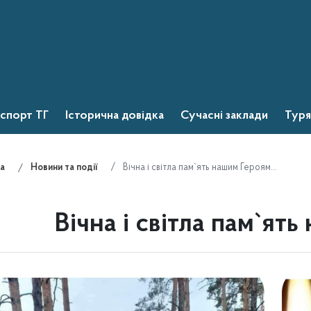
спорт ТГ
Історична довідка
Сучасні заклади
Туря
Вічна і світла пам`ять нашим Героям…
а
Новини та події
Вічна і світла пам`ят