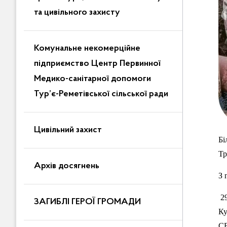
та цивільного захисту
Комунальне некомерційне
підприємство Центр Первинної
Медико-санітарної допомоги
Тур’є-Реметівської сільської ради
Цивільний захист
Бі
Тр
Архів досягнень
З 
2
ЗАГИБЛІ ГЕРОЇ ГРОМАДИ
Ку
СЕ