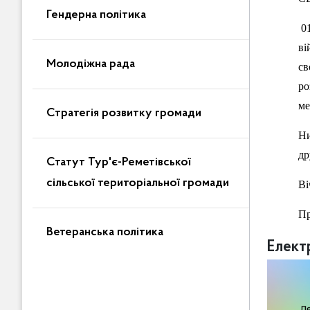
Гендерна політика
0
ві
Молодіжна рада
св
ро
ме
Стратегія розвитку громади
Ни
др
Статут Тур'є-Реметівської
сільської територіальної громади
Ві
Пр
Ветеранська політика
Елект