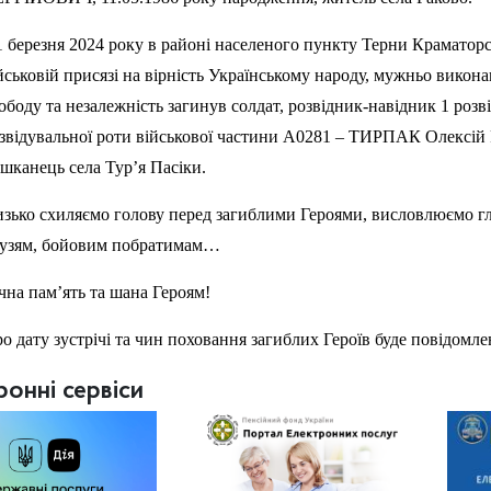
1 березня 2024 року в районі населеного пункту Терни Краматорс
йськовій присязі на вірність Українському народу, мужньо виконав
ободу та незалежність загинув солдат, розвідник-навідник 1 розв
звідувальної роти військової частини А0281 – ТИРПАК Олексій 
шканець села Тур’я Пасіки.
зько схиляємо голову перед загиблими Героями, висловлюємо гли
узям, бойовим побратимам…
чна пам’ять та шана Героям!
о дату зустрічі та чин поховання загиблих Героїв буде повідомле
ронні сервіси