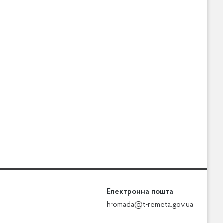
Електронна пошта
hromada@t-remeta.gov.ua