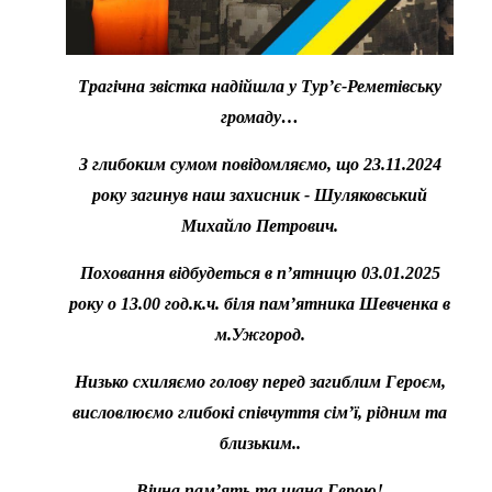
Т
рагічна звістка надійшла у Тур’є-Реметівську
громаду…
З глибоким сумом повідомляємо, що 23.11.2024
року загинув наш захисник - Шуляковський
Михайло Петрович.
Поховання відбудеться в п’ятницю 03.01.2025
року о 13.00 год.к.ч. біля памʼятника Шевченка в
м.Ужгород.
Низько схиляємо голову перед загиблим Героєм,
висловлюємо глибокі співчуття сім’ї, рідним та
близьким..
Вічна пам’ять та шана Герою!