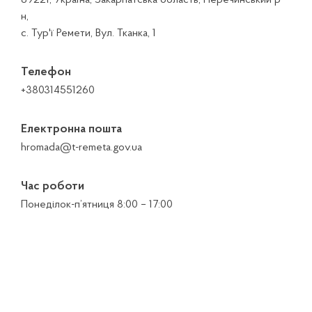
89221, Україна, Закарпатська область, Перечинський р-
н,
с. Тур'ї Ремети, Вул. Тканка, 1
Телефон
+380314551260
Електронна пошта
hromada@t-remeta.gov.ua
Час роботи
Понеділок-п’ятниця 8:00 – 17:00