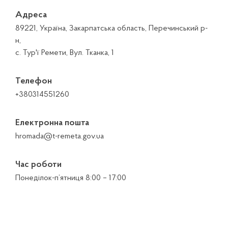
Адреса
89221, Україна, Закарпатська область, Перечинський р-
н,
с. Тур'ї Ремети, Вул. Тканка, 1
Телефон
+380314551260
Електронна пошта
hromada@t-remeta.gov.ua
Час роботи
Понеділок-п’ятниця 8:00 – 17:00