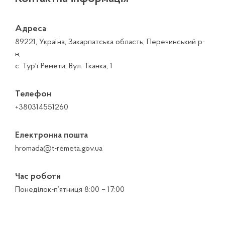
Адреса
89221, Україна, Закарпатська область, Перечинський р-
н,
с. Тур'ї Ремети, Вул. Тканка, 1
Телефон
+380314551260
Електронна пошта
hromada@t-remeta.gov.ua
Час роботи
Понеділок-п’ятниця 8:00 – 17:00