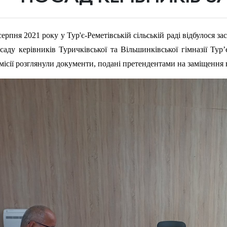
серпня 2021 року у Тур'є-Реметівській сільській раді відбулося з
саду керівників Туричківської та Вільшинківської гімназії Тур’
місії розглянули документи, подані претендентами на заміщення в