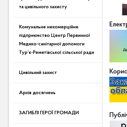
та цивільного захисту
Елект
Комунальне некомерційне
підприємство Центр Первинної
Медико-санітарної допомоги
Тур’є-Реметівської сільської ради
Корис
Цивільний захист
Архів досягнень
ЗАГИБЛІ ГЕРОЇ ГРОМАДИ
Публіч