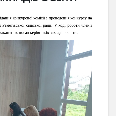
асідання конкурсної комісії з проведення конкурсу на
є-Реметівської сільської ради. У ході роботи члени
акантних посад керівників закладів освіти.