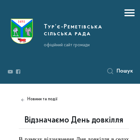
Тур’є-Реметівська
сільська рада
офіційний сайт громади
Пошук
Новини та події
Відзначаємо День довкілля
В рамках відзначення Дня довкілля в селах