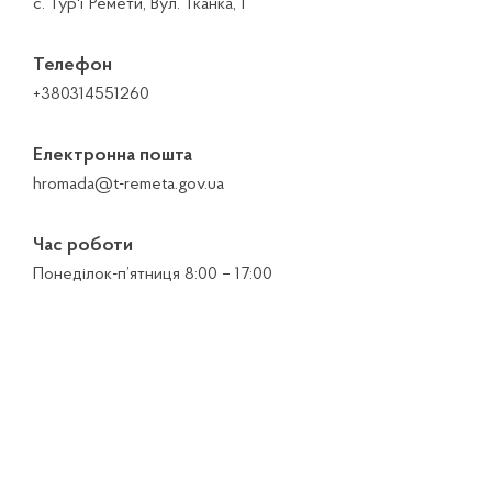
с. Тур'ї Ремети, Вул. Тканка, 1
Телефон
+380314551260
Електронна пошта
hromada@t-remeta.gov.ua
Час роботи
Понеділок-п’ятниця 8:00 – 17:00