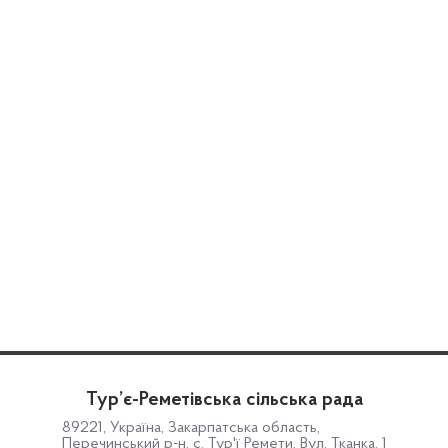
Тур’є-Реметівська сільська рада
89221, Україна, Закарпатська область,
Перечинський р-н, с. Тур'ї Ремети, Вул. Тканка, 1