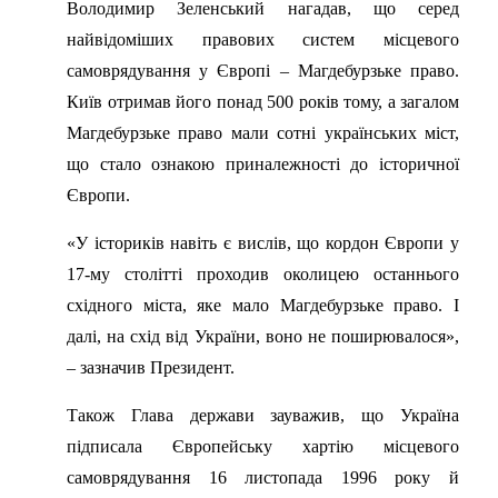
Володимир Зеленський нагадав, що серед
найвідоміших правових систем місцевого
самоврядування у Європі – Магдебурзьке право.
Київ отримав його понад 500 років тому, а загалом
Магдебурзьке право мали сотні українських міст,
що стало ознакою приналежності до історичної
Європи.
«У істориків навіть є вислів, що кордон Європи у
17-му столітті проходив околицею останнього
східного міста, яке мало Магдебурзьке право. І
далі, на схід від України, воно не поширювалося»,
– зазначив Президент.
Також Глава держави зауважив, що Україна
підписала Європейську хартію місцевого
самоврядування 16 листопада 1996 року й