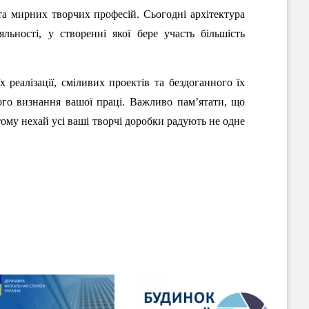
та мирних творчих професій. Сьогодні архітектура
льності, у створенні якої бере участь більшість
 реалізації, сміливих проектів та бездоганного їх
дного визнання вашої праці. Важливо пам’ятати, що
тому нехай усі ваші творчі доробки радують не одне