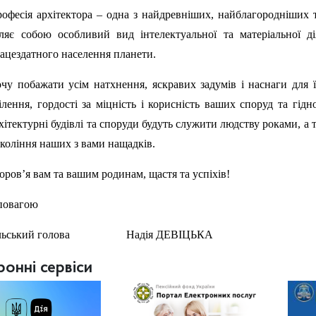
офесія архітектора – одна з найдревніших, найблагородніших 
ляє собою особливий вид інтелектуальної та матеріальної дія
ацездатного населення планети.
чу побажати усім натхнення, яскравих задумів і наснаги для їх
ілення, гордості за міцність і корисність ваших споруд та гі
хітектурні будівлі та споруди будуть служити людству роками, а 
коління наших з вами нащадків.
оров’я вам та вашим родинам, щастя та успіхів!
повагою
ільський голова Надія ДЕВІЦЬКА
ронні сервіси