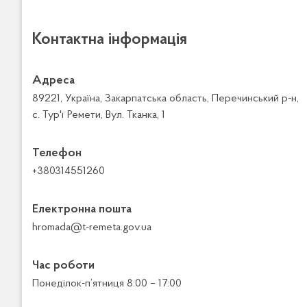
Контактна інформація
Адреса
89221, Україна, Закарпатська область, Перечинський р-н,
с. Тур'ї Ремети, Вул. Тканка, 1
Телефон
+380314551260
Електронна пошта
hromada@t-remeta.gov.ua
Час роботи
Понеділок-п’ятниця 8:00 – 17:00