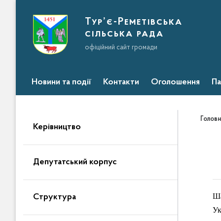
Тур’є-Реметівська
сільська рада
офіційний сайт громади
Новини та події
Контакти
Оголошення
Па
Головн
Керівництво
Депутатський корпус
Ша
Структура
Ук