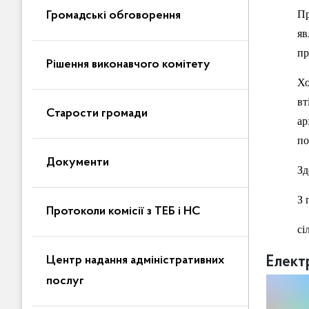
Пр
Громадські обговорення
яв
пр
Рішення виконавчого комітету
Хо
вт
Старости громади
ар
по
Документи
Зд
З 
Протоколи комісії з ТЕБ і НС
с
Елект
Центр надання адміністративних
послуг