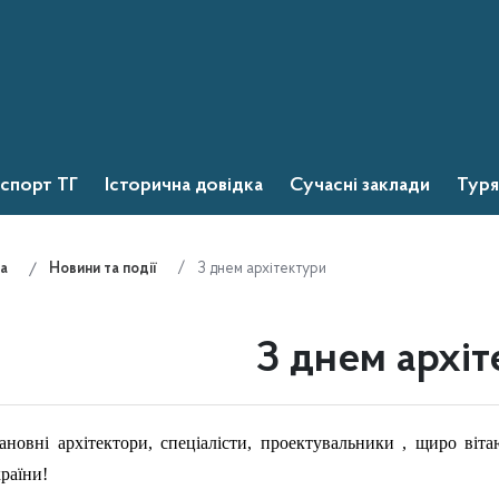
спорт ТГ
Історична довідка
Сучасні заклади
Туря
З днем архітектури
а
Новини та події
З днем архі
новні архітектори, спеціалісти, проектувальники , щиро віт
раїни!