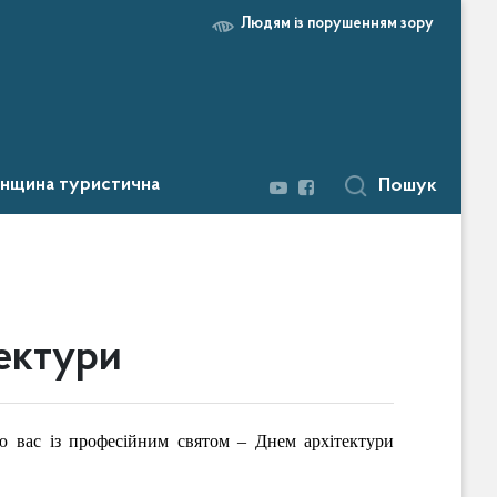
Людям із порушенням зору
нщина туристична
Пошук
тектури
аю вас із професійним святом – Днем архітектури