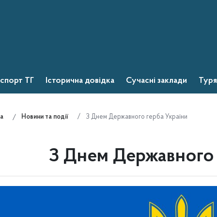
спорт ТГ
Історична довідка
Сучасні заклади
Туря
З Днем Державного герба України
а
Новини та події
З Днем Державного 