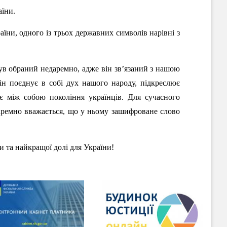
аїни.
їни, одного із трьох державних символів нарівні з
ув обраний недаремно, адже він зв’язаний з нашою
ін поєднує в собі дух нашого народу, підкреслює
ує між собою покоління українців. Для сучасного
даремно вважається, що у ньому зашифроване слово
 та найкращої долі для України!