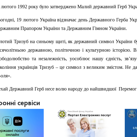
 лютого 1992 року було затверджено Малий державний Герб Укр
огодні,
19
лютого Україна відзначає день Державного Герба Укра
ржавним Прапором України та Державним Гімном України.
лотий Тризуб на синьому щиті, як державний символ України б
сячолітньою державною, політичною i культурною історією. В
ободолюбство та незалежність, уособлює нашу єдність, зв’яз
коління українців Тризуб – це символ з великим змістом. Не 
оля».
хай Державний Герб несе волю народу до найшвидшої Перемоги
ронні сервіси