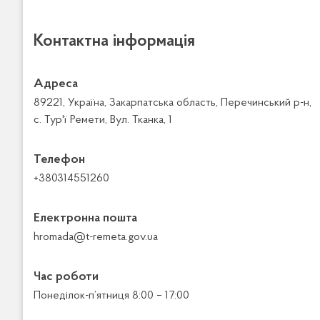
Контактна інформація
Адреса
89221, Україна, Закарпатська область, Перечинський р-н,
с. Тур'ї Ремети, Вул. Тканка, 1
Телефон
+380314551260
Електронна пошта
hromada@t-remeta.gov.ua
Час роботи
Понеділок-п’ятниця 8:00 – 17:00