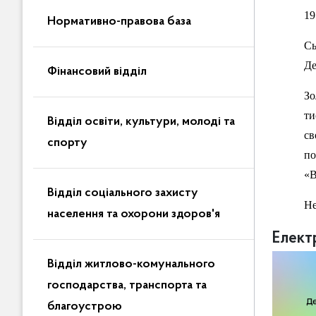
19
Нормативно-правова база
Сь
Де
Фінансовий відділ
Зо
ти
Відділ освіти, культури, молоді та
св
спорту
по
«В
Відділ соціального захисту
Не
населення та охорони здоров'я
Елект
Відділ житлово-комунального
господарства, транспорта та
благоустрою