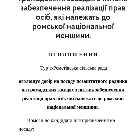
забезпечення реалізації прав
осіб, які належать до
ромської національної
меншини.
О Г О Л О Ш Е Н Н Я
Тур’є-Реметівська сільська рада
оголошує добір на посаду позаштатного радника
на громадських засадах з питань забезпечення
реалізації прав осіб, які належать до ромської
національної меншини
.
Вомоги до кандидата для призначення на
посаду: