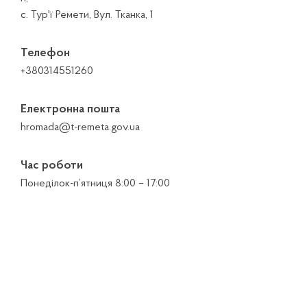
с. Тур'ї Ремети, Вул. Тканка, 1
Телефон
+380314551260
Електронна пошта
hromada@t-remeta.gov.ua
Час роботи
Понеділок-п’ятниця 8:00 – 17:00